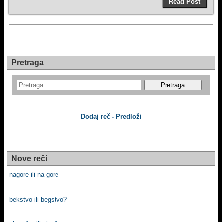
Read Post
Pretraga
Dodaj reč - Predloži
Nove reči
nagore ili na gore
bekstvo ili begstvo?