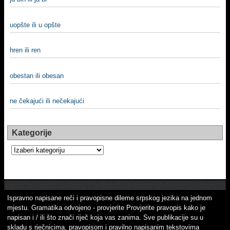
uopšte ili u opšte
hren ili ren
obestan ili obesan
ne čekajući ili nečekajući
Kategorije
Kategorije
Ispravno napisane reči i pravopisne dileme srpskog jezika na jednom
mjestu. Gramatika odvojeno - provjerite Provjerite pravopis kako je
napisan i / ili što znači riječ koja vas zanima. Sve publikacije su u
skladu s rječnicima, pravopisom i pravilno napisanim tekstovima