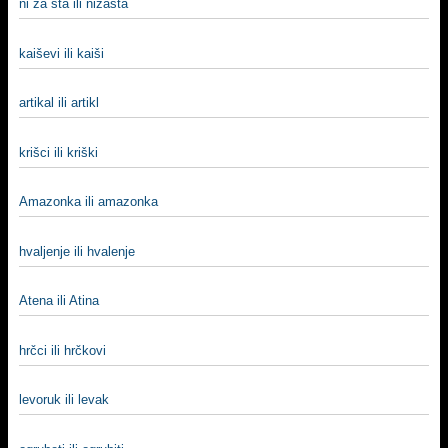
ni za šta ili nizašta
kaiševi ili kaiši
artikal ili artikl
krišci ili kriški
Amazonka ili amazonka
hvalјenje ili hvalenje
Atena ili Atina
hrčci ili hrčkovi
levoruk ili levak