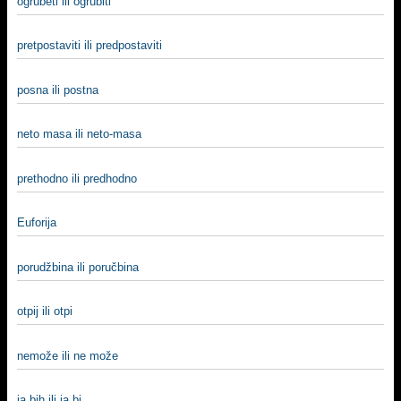
ogrubeti ili ogrubiti
pretpostaviti ili predpostaviti
posna ili postna
neto masa ili neto-masa
prethodno ili predhodno
Euforija
porudžbina ili poručbina
otpij ili otpi
nemože ili ne može
ja bih ili ja bi