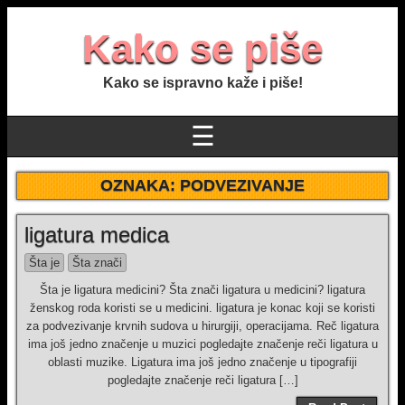
Kako se piše
Kako se ispravno kaže i piše!
☰
OZNAKA:
PODVEZIVANJE
ligatura medica
Šta je
Šta znači
Šta je ligatura medicini? Šta znači ligatura u medicini? ligatura
ženskog roda koristi se u medicini. ligatura je konac koji se koristi
za podvezivanje krvnih sudova u hirurgiji, operacijama. Reč ligatura
ima još jedno značenje u muzici pogledajte značenje reči ligatura u
oblasti muzike. Ligatura ima još jedno značenje u tipografiji
pogledajte značenje reči ligatura […]