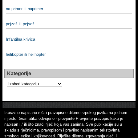
na primer ili naprimer
pejzaž ili pejsaž
Infantilna krivica
helikopter ili helihopter
Kategorije
Kategorije
Ispravno napisane reči i pravopisne dileme srpskog jezika na jednom
mjestu. Gramatika odvojeno - provjerite Provjerite pravopis kako je
napisan i / ili što znači riječ koja vas zanima. Sve publikacije su u
skladu s rječnicima, pravopisom i pravilno napisanim tekstovima
srpskog jezika i književnosti. Riješite dileme izgovaranja riječi i