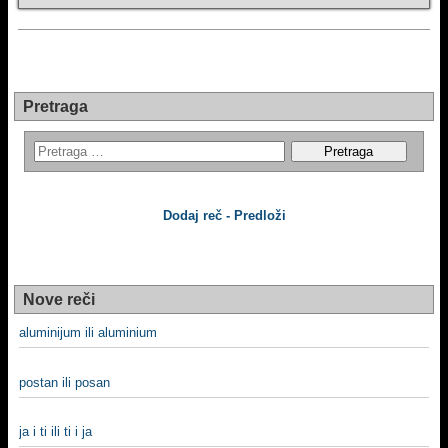
Pretraga
Dodaj reč - Predloži
Nove reči
aluminijum ili aluminium
postan ili posan
ja i ti ili ti i ja