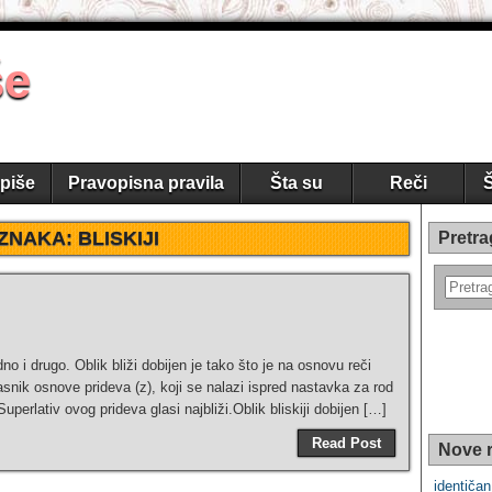
še
piše
Pravopisna pravila
Šta su
Reči
Š
ZNAKA:
BLISKIJI
Pretra
jedno i drugo. Oblik bliži dobijen je tako što je na osnovu reči
lasnik osnove prideva (z), koji se nalazi ispred nastavka za rod
Superlativ ovog prideva glasi najbliži.Oblik bliskiji dobijen […]
Read Post
Nove r
identičan