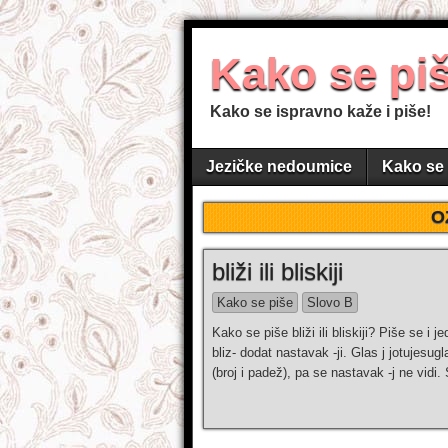
Kako se pi
Kako se ispravno kaže i piše!
Jezičke nedoumice
Kako se 
O
bliži ili bliskiji
Kako se piše
Slovo B
Kako se piše bliži ili bliskiji? Piše se i 
bliz- dodat nastavak -ji. Glas j jotujesug
(broj i padež), pa se nastavak -j ne vidi. 