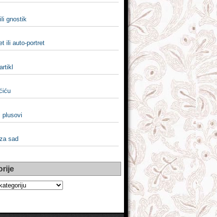
ili gnostik
t ili auto-portret
 artikl
ićiću
i plusovi
 za sad
rije
e