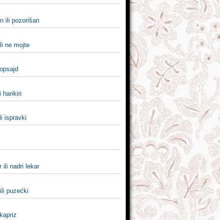
n ili pozorišan
li ne mojte
 opsajd
i harikiri
li ispravki
 ili nadri lekar
li puzećki
 kapriz