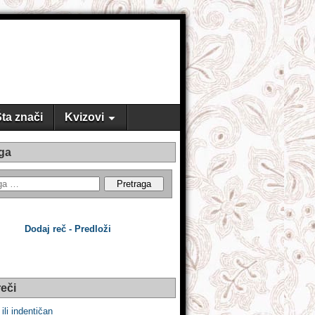
ta znači
Kvizovi
ga
Dodaj reč - Predloži
eči
 ili indentičan