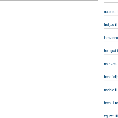
auto-put 
Indijac il
istovrsna 
holograf 
na svetu 
beneficija
nadole il
hren ili r
zgurati il