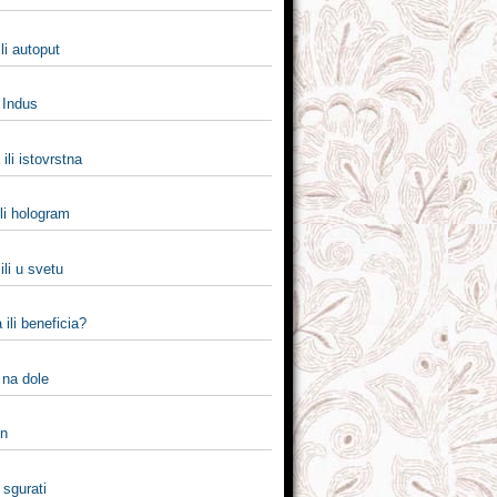
ili autoput
i Indus
ili istovrstna
ili hologram
ili u svetu
 ili beneficia?
i na dole
en
i sgurati