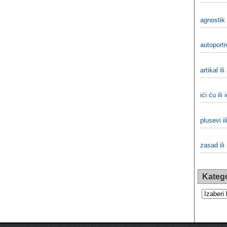
agnostik 
autoportre
artikal ili
ići ću ili 
plusevi il
zasad ili
Katego
Kategorij