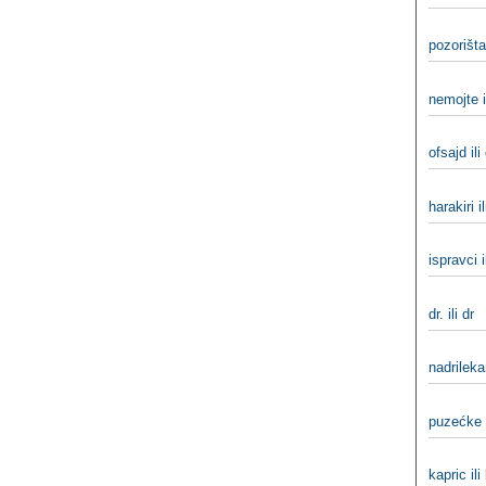
pozorišta
nemojte i
ofsajd ili
harakiri il
ispravci i
dr. ili dr
nadrilekar
puzećke i
kapric ili