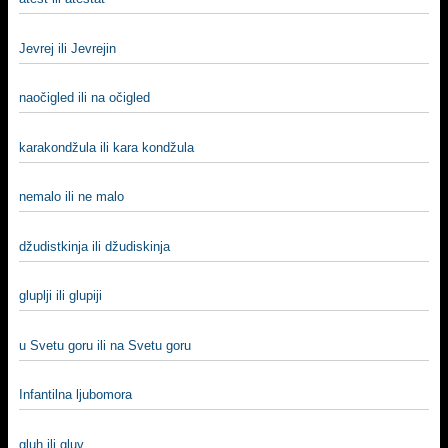
Jevrej ili Jevrejin
naočigled ili na očigled
karakondžula ili kara kondžula
nemalo ili ne malo
džudistkinja ili džudiskinja
gluplji ili glupiji
u Svetu goru ili na Svetu goru
Infantilna ljubomora
gluh ili gluv