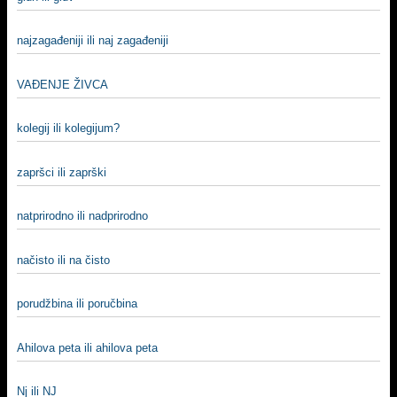
najzagađeniji ili naj zagađeniji
VAĐENJE ŽIVCA
kolegij ili kolegijum?
zapršci ili zaprški
natprirodno ili nadprirodno
načisto ili na čisto
porudžbina ili poručbina
Ahilova peta ili ahilova peta
Nj ili NJ