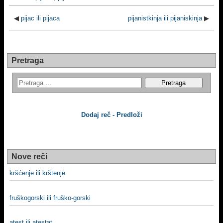
◀
pijac ili pijaca
pijanistkinja ili pijaniskinja
▶
Pretraga
Dodaj reč - Predloži
Nove reči
kršćenje ili krštenje
fruškogorski ili fruško-gorski
atest ili atestat