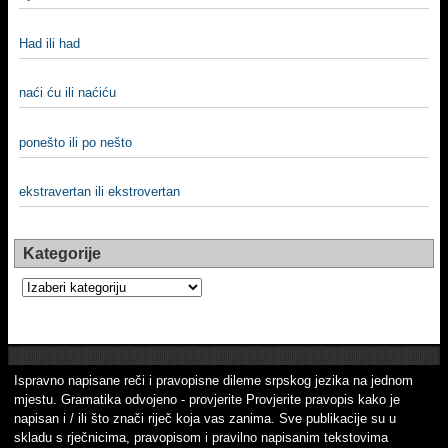
Had ili had
naći ću ili naćiću
ponešto ili po nešto
ekstravertan ili ekstrovertan
Kategorije
Kategorije
Ispravno napisane reči i pravopisne dileme srpskog jezika na jednom
mjestu. Gramatika odvojeno - provjerite Provjerite pravopis kako je
napisan i / ili što znači riječ koja vas zanima. Sve publikacije su u
skladu s rječnicima, pravopisom i pravilno napisanim tekstovima