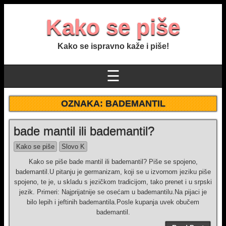
Kako se piše
Kako se ispravno kaže i piše!
☰
OZNAKA:
BADEMANTIL
bade mantil ili bademantil?
Kako se piše
Slovo K
Kako se piše bade mantil ili bademantil? Piše se spojeno,
bademantil.U pitanju je germanizam, koji se u izvornom jeziku piše
spojeno, te je, u skladu s jezičkom tradicijom, tako prenet i u srpski
jezik. Primeri: Najprijatnije se osećam u bademantilu.Na pijaci je
bilo lepih i jeftinih bademantila.Posle kupanja uvek obučem
bademantil.