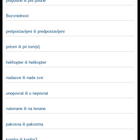
prepodne ili pre podne
Bezvrednost
pretpostavljeni ili predpostavljeni
pritom ili pri tom(e)
helihopter ili helikopter
nadasve ili nada sve
unepovrat ili u nepovrat
natenane ili na tenane
pakosna ili pakostna
komfor ili konfor?