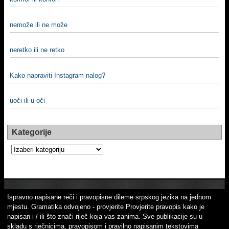
nemože ili ne može
neretko ili ne retko
Kako napraviti Instagram nalog?
uoči ili u oči
Kategorije
Kategorije
Ispravno napisane reči i pravopisne dileme srpskog jezika na jednom
mjestu. Gramatika odvojeno - provjerite Provjerite pravopis kako je
napisan i / ili što znači riječ koja vas zanima. Sve publikacije su u
skladu s rječnicima, pravopisom i pravilno napisanim tekstovima