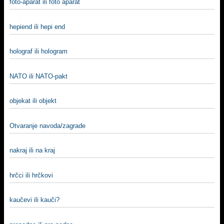
foto-aparat ili foto aparat
hepiend ili hepi end
holograf ili hologram
NATO ili NATO-pakt
objekat ili objekt
Otvaranje navoda/zagrade
nakraj ili na kraj
hrčci ili hrčkovi
kaučevi ili kauči?