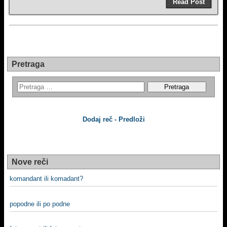
Read Post
Pretraga
Dodaj reč - Predloži
Nove reči
komandant ili komadant?
popodne ili po podne