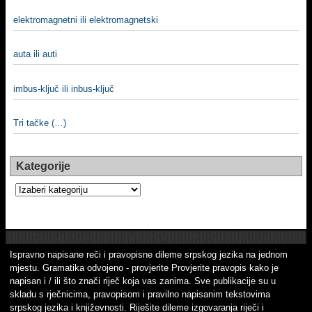
elektromagnetni ili elektromagnetski
auta ili auti
imbus-klјuč ili inbus-klјuč
Tri tačke (…)
Kategorije
Kategorije
Ispravno napisane reči i pravopisne dileme srpskog jezika na jednom
mjestu. Gramatika odvojeno - provjerite Provjerite pravopis kako je
napisan i / ili što znači riječ koja vas zanima. Sve publikacije su u
skladu s rječnicima, pravopisom i pravilno napisanim tekstovima
srpskog jezika i književnosti. Riješite dileme izgovaranja riječi i