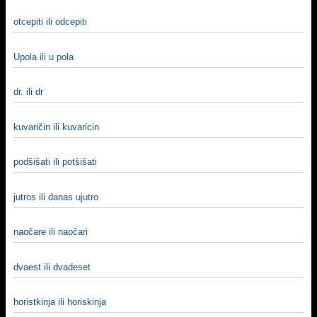
otcepiti ili odcepiti
Upola ili u pola
dr. ili dr
kuvaričin ili kuvaricin
podšišati ili potšišati
jutros ili danas ujutro
naočare ili naočari
dvaest ili dvadeset
horistkinja ili horiskinja