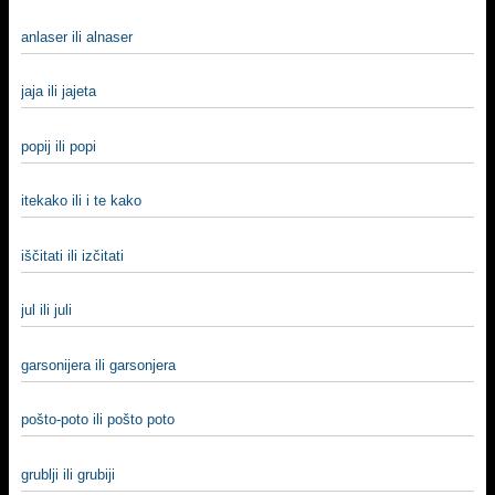
anlaser ili alnaser
jaja ili jajeta
popij ili popi
itekako ili i te kako
iščitati ili izčitati
jul ili juli
garsonijera ili garsonjera
pošto-poto ili pošto poto
grublji ili grubiji