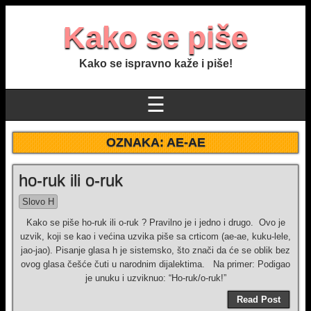
Kako se piše
Kako se ispravno kaže i piše!
☰
OZNAKA:
AE-AE
ho-ruk ili o-ruk
Slovo H
Kako se piše ho-ruk ili o-ruk ? Pravilno je i jedno i drugo. Ovo je
uzvik, koji se kao i većina uzvika piše sa crticom (ae-ae, kuku-lele,
jao-jao). Pisanje glasa h je sistemsko, što znači da će se oblik bez
ovog glasa češće čuti u narodnim dijalektima. Na primer: Podigao
je unuku i uzviknuo: “Ho-ruk/o-ruk!”
Read Post