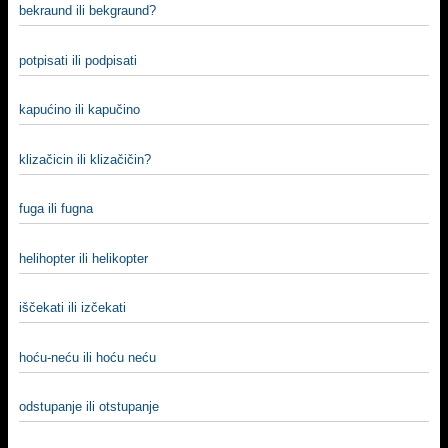
bekraund ili bekgraund?
potpisati ili podpisati
kapućino ili kapučino
klizačicin ili klizačičin?
fuga ili fugna
helihopter ili helikopter
iščekati ili izčekati
hoću-neću ili hoću neću
odstupanje ili otstupanje