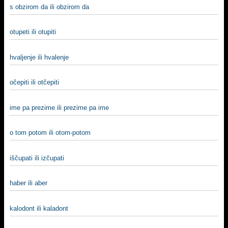
s obzirom da ili obzirom da
otupeti ili otupiti
hvalјenje ili hvalenje
očepiti ili otčepiti
ime pa prezime ili prezime pa ime
o tom potom ili otom-potom
iščupati ili izčupati
haber ili aber
kalodont ili kaladont