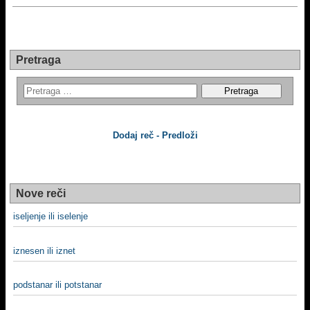
Pretraga
Dodaj reč - Predloži
Nove reči
iselјenje ili iselenje
iznesen ili iznet
podstanar ili potstanar