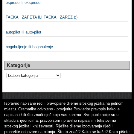
espreso ili ekspreso
TAČKA I ZAPETA ILI TAČKA I ZAREZ (;)
autopilot ili auto-pilot
bogohuljenje ili bogohulenje
Kategorije
Kategorije
Ispravno napisane reči i pravopisne dileme srpskog jezika na jednom
mjestu. Gramatika odvojeno - provjerite Provjerite pravopis kako je
napisan i / ili što znači riječ koja vas zanima. Sve publikacije su u
skladu s rječnicima, pravopisom i pravilno napisanim tekstovima
srpskog jezika i književnosti. Riješite dileme izgovaranja riječi i
pronađite odgovore na pitanja: Što to znači? Kako se kaže? Kako pišete