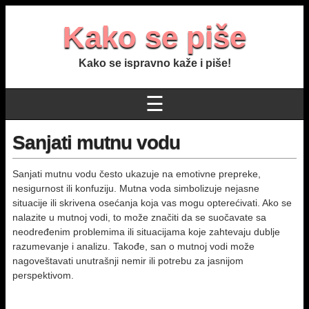
Kako se piše
Kako se ispravno kaže i piše!
☰
Sanjati mutnu vodu
Sanjati mutnu vodu često ukazuje na emotivne prepreke,
nesigurnost ili konfuziju. Mutna voda simbolizuje nejasne
situacije ili skrivena osećanja koja vas mogu opterećivati. Ako se
nalazite u mutnoj vodi, to može značiti da se suočavate sa
neodređenim problemima ili situacijama koje zahtevaju dublje
razumevanje i analizu. Takođe, san o mutnoj vodi može
nagoveštavati unutrašnji nemir ili potrebu za jasnijom
perspektivom.