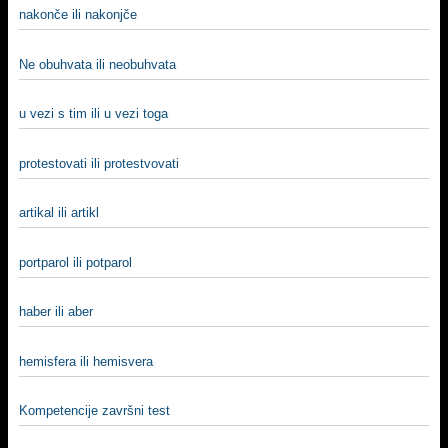
nakonče ili nakonjče
Ne obuhvata ili neobuhvata
u vezi s tim ili u vezi toga
protestovati ili protestvovati
artikal ili artikl
portparol ili potparol
haber ili aber
hemisfera ili hemisvera
Kompetencije završni test