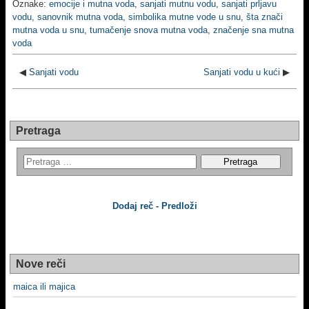
Oznake:
emocije i mutna voda
,
sanjati mutnu vodu
,
sanjati prljavu
vodu
,
sanovnik mutna voda
,
simbolika mutne vode u snu
,
šta znači
mutna voda u snu
,
tumačenje snova mutna voda
,
značenje sna mutna
voda
◀
Sanjati vodu
Sanjati vodu u kući
▶
Pretraga
Dodaj reč - Predloži
Nove reči
maica ili majica