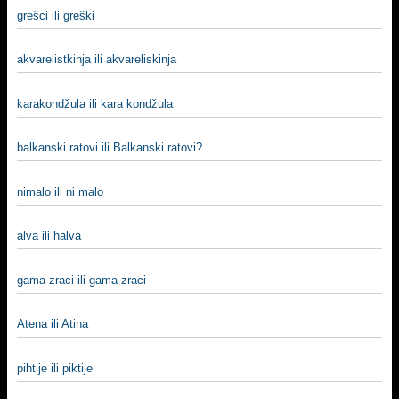
grešci ili greški
akvarelistkinja ili akvareliskinja
karakondžula ili kara kondžula
balkanski ratovi ili Balkanski ratovi?
nimalo ili ni malo
alva ili halva
gama zraci ili gama-zraci
Atena ili Atina
pihtije ili piktije