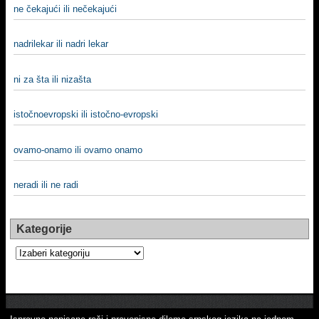
ne čekajući ili nečekajući
nadrilekar ili nadri lekar
ni za šta ili nizašta
istočnoevropski ili istočno-evropski
ovamo-onamo ili ovamo onamo
neradi ili ne radi
Kategorije
Kategorije