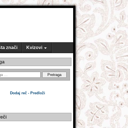
ta znači
Kvizovi
ga
Dodaj reč - Predloži
eči