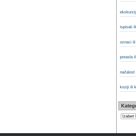
ekskurzij
ispisati il
oznaci il
porasla il
nažalost 
koziji ili 
Katego
Kategorij