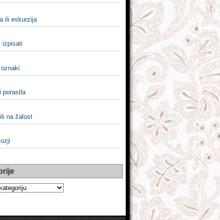
a ili eskurzija
i izpisati
i oznaki
i porastla
ili na žalost
kozji
rije
e