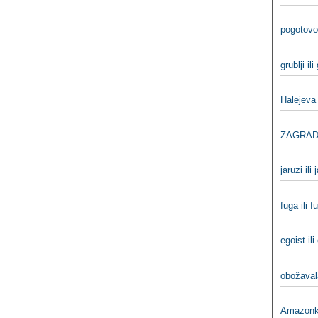
pogotovo 
grublji ili
Halejeva
ZAGRADA
jaruzi ili 
fuga ili f
egoist ili
obožaval
Amazonka