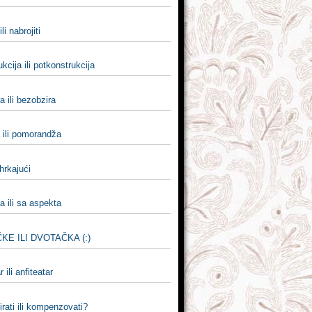
ili nabrojiti
kcija ili potkonstrukcija
a ili bezobzira
 ili pomorandža
 hrkajući
a ili sa aspekta
KE ILI DVOTAČKA (:)
 ili anfiteatar
rati ili kompenzovati?