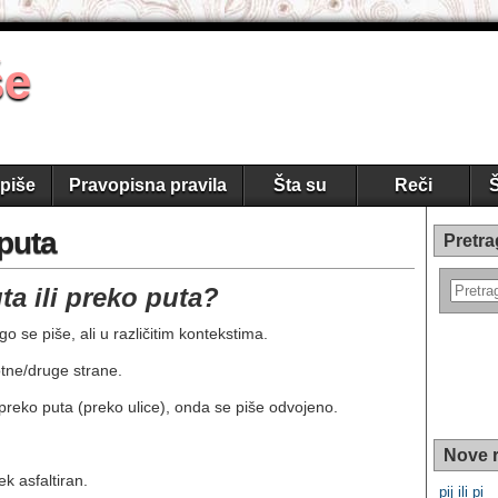
še
piše
Pravopisna pravila
Šta su
Reči
Š
 puta
Pretra
a ili preko puta?
 se piše, ali u različitim kontekstima.
tne/druge strane.
 preko puta (preko ulice), onda se piše odvojeno.
Nove r
ek asfaltiran.
pij ili pi