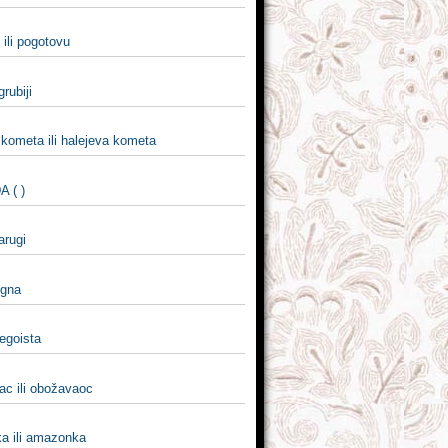
ili pogotovu
 grubiji
 kometa ili halejeva kometa
 ( )
jarugi
ugna
 egoista
ac ili obožavaoc
 ili amazonka