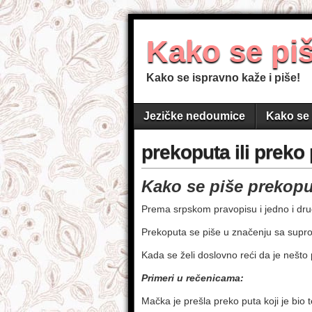
Kako se pi
Kako se ispravno kaže i piše!
Jezičke nedoumice
Kako se 
prekoputa ili preko
Kako se piše prekoput
Prema srpskom pravopisu i jedno i drugo
Prekoputa se piše u značenju sa supro
Kada se želi doslovno reći da je nešto
Primeri u rečenicama:
Mačka je prešla preko puta koji je bio t