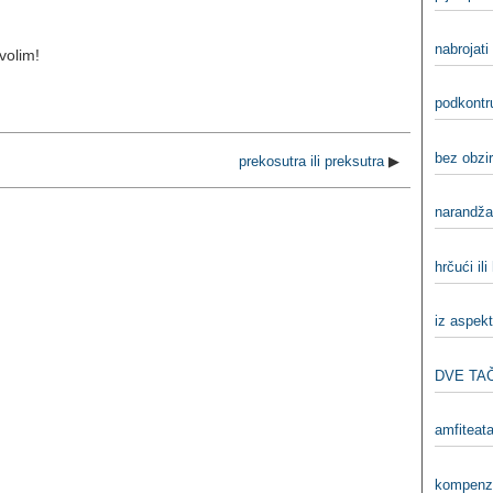
nabrojati 
 volim!
podkontru
bez obzir
prekosutra ili preksutra
▶
narandža
hrčući ili
iz aspekt
DVE TAČ
amfiteatar
kompenzi