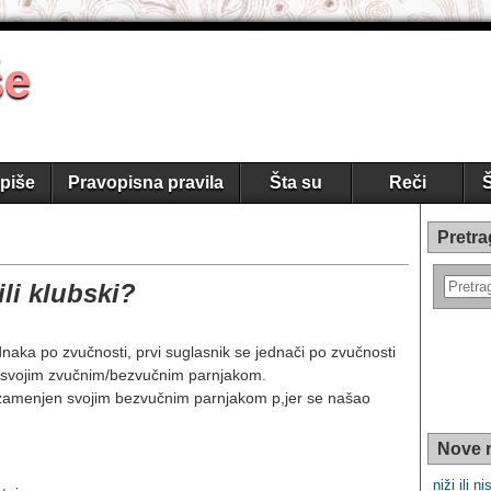
še
piše
Pravopisna pravila
Šta su
Reči
Š
Pretra
ili klubski?
aka po zvučnosti, prvi suglasnik se jednači po zvučnosti
 svojim zvučnim/bezvučnim parnjakom.
 zamenjen svojim bezvučnim parnjakom p,jer se našao
Nove r
niži ili nis