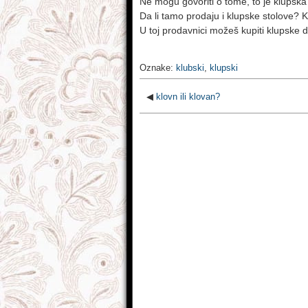
Ne mogu govoriti o tome, to je klupska 
Da li tamo prodaju i klupske stolove? K
U toj prodavnici možeš kupiti klupske 
Oznake:
klubski
,
klupski
◀
klovn ili klovan?