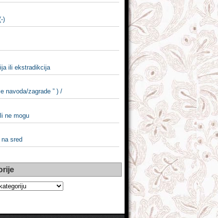
-)
ja ili ekstradikcija
e navoda/zagrade ” ) /
li ne mogu
i na sred
rije
e