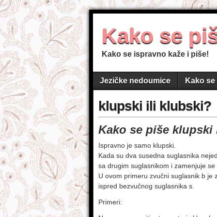
Kako se pi
Kako se ispravno kaže i piše!
Jezičke nedoumice
Kako se 
klupski ili klubski?
Kako se piše klupski 
Ispravno je samo klupski.
Kada su dva susedna suglasnika nejedn
sa drugim suglasnikom i zamenjuje se
U ovom primeru zvučni suglasnik b je
ispred bezvučnog suglasnika s.
Primeri: