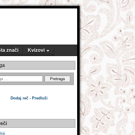
ta znači
Kvizovi
ga
Dodaj reč - Predloži
eči
kiji