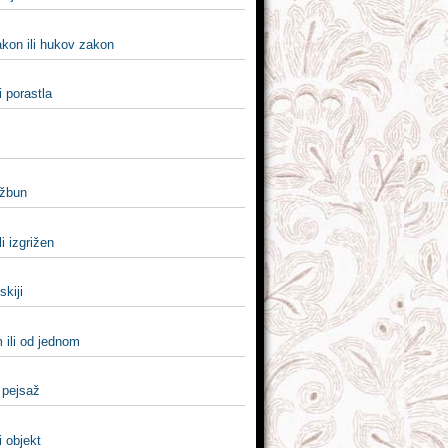
kon ili hukov zakon
i porastla
 žbun
li izgrižen
iskiji
 ili od jednom
i pejsaž
i objekt