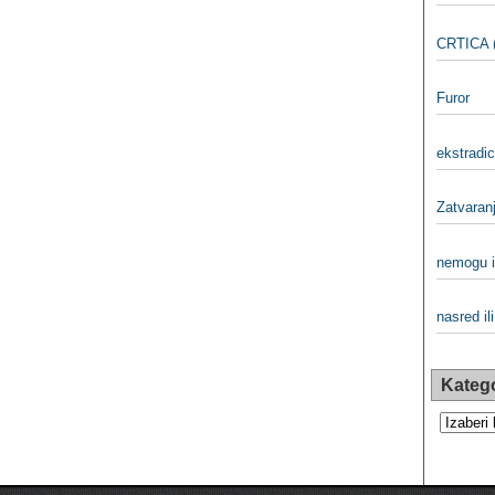
CRTICA (
Furor
ekstradici
Zatvaranj
nemogu i
nasred il
Katego
Kategorij