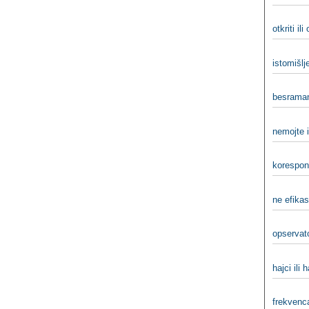
otkriti ili
istomišlјe
besraman
nemojte i
korespond
ne efikas
opservato
hajci ili h
frekvenca