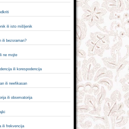
 odkriti
nik ili isto mišlјenik
 ili bezsraman?
li ne mojte
encija ili korespodencija
an ili neefikasan
rija ili observatorija
ajki
 ili frekvencija