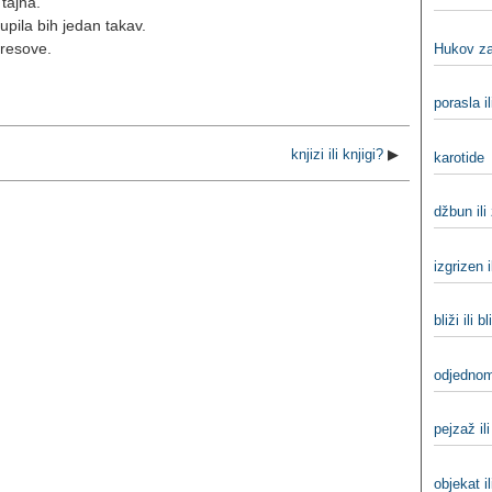
tajna.
upila bih jedan takav.
dresove.
Hukov za
porasla il
knjizi ili knjigi?
▶
karotide
džbun ili
izgrizen i
bliži ili bl
odjednom
pejzaž il
objekat il