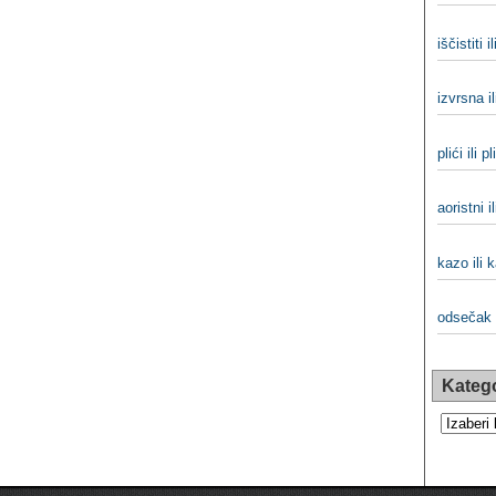
iščistiti il
izvrsna il
plići ili pli
aoristni i
kazo ili 
odsečak 
Katego
Kategorij