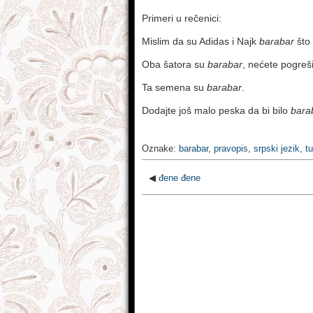
Primeri u rečenici:
Mislim da su Adidas i Najk
barabar
što 
Oba šatora su
barabar
, nećete pogreši
Ta semena su
barabar
.
Dodajte još malo peska da bi bilo
bara
Oznake:
barabar
,
pravopis
,
srpski jezik
,
t
◀
đene đene