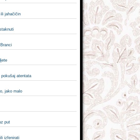
ili jahačičin
 istaknuti
i Branci
djete
li pokušaj atentata
o, jako malo
 uz put
ili izfenirati