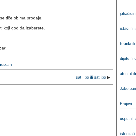
jahačicin 
se tiče obima prodaje.
ti koji god da izaberete.
istaći ili
Branki il
bar
.
dijete ili 
urcizam
atentat i
sat i po ili sat ipo
▶
Jako pun
Brojevi
usput ili
isfenirati 