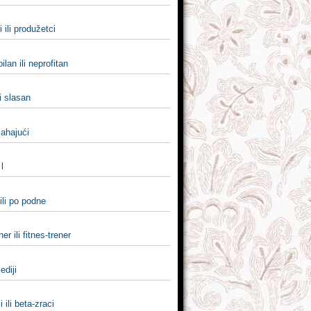
 ili produžetci
ilan ili neprofitan
li slasan
 jahajući
 l
ili po podne
ner ili fitnes-trener
lediji
 ili beta-zraci