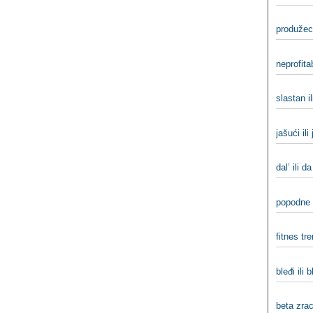
produžeci
neprofitab
slastan i
jašući ili
dal’ ili da
popodne 
fitnes tre
bleđi ili b
beta zraci