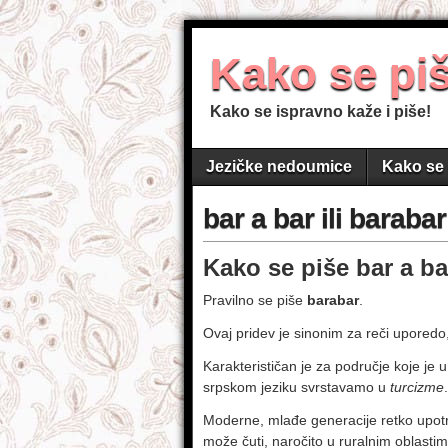
Kako se pi
Kako se ispravno kaže i piše!
Jezičke nedoumice
Kako se 
bar a bar ili barabar
Kako se piše bar a ba
Pravilno se piše
barabar
.
Ovaj pridev je sinonim za reči uporedo,
Karakterističan je za područje koje je 
srpskom jeziku svrstavamo u
turcizme
.
Moderne, mlađe generacije retko upotre
može čuti, naročito u ruralnim oblast