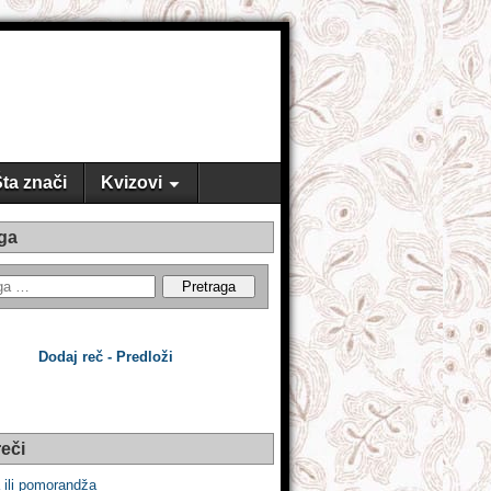
ta znači
Kvizovi
ga
Dodaj reč - Predloži
eči
 ili pomorandža