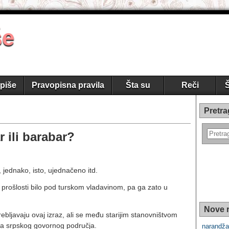
še
piše
Pravopisna pravila
Šta su
Reči
Š
Pretra
r ili barabar?
 jednako, isto, ujednačeno itd.
u prošlosti bilo pod turskom vladavinom, pa ga zato u
Nove r
bljavaju ovaj izraz, ali se među starijim stanovništvom
ima srpskog govornog područja.
narandža