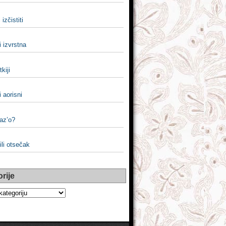
i izčistiti
i izvrstna
tkiji
li aorisni
kaz’o?
ili otsečak
rije
e