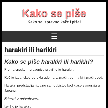
Kako se piše
Kako se ispravno kaže i piše!
☰
harakiri ili harikiri
Kako se piše harakiri ili harikiri?
Prema srpskom pravopisu pravilno je harakiri.
Reč je japanskog porekla gde hara znači trbuh, a kiri znači ubod.
Harakiri predstavlja ritualno samoubistvo kod klase samuraja u
Japanu.
Primeri u rečenicama:
Izvršio je harakiri.