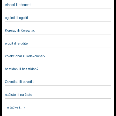
trinesti ili trinaesti
ogoleti ili ogoliti
Korejac ili Koreanac
erudit ili erudite
kolekcionar ili kolekcioner?
bestidan ili bezstidan?
Osvetlati ili osvetliti
načisto ili na čisto
Tri tačke (…)