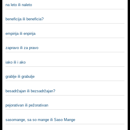
na leto ili naleto
beneficija ili beneficia?
empirija ili enpirija
zapravo ili za pravo
iako ili i ako
grablje ili grabulje
besadržajan ili bezsadržajan?
pejorativan ili pežorativan
sasomange, sa so mange ili Saso Mange