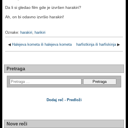
Da li si gledao film gde je izvršen harakiri?
Ah, on bi odavno izvršio harakiri!
Oznake:
harakiri
,
harikiri
◀
Halejeva kometa ili halejeva kometa
harfistkinja ili harfiskinja
▶
Pretraga
Dodaj reč - Predloži
Nove reči