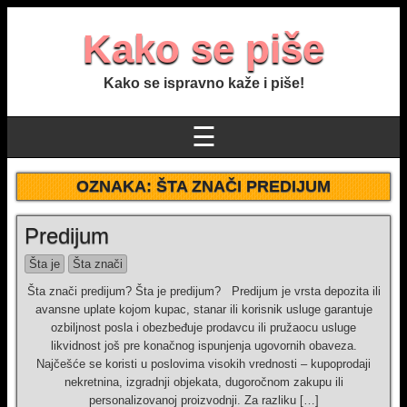
Kako se piše
Kako se ispravno kaže i piše!
☰
OZNAKA:
ŠTA ZNAČI PREDIJUM
Predijum
Šta je
Šta znači
Šta znači predijum? Šta je predijum? Predijum je vrsta depozita ili
avansne uplate kojom kupac, stanar ili korisnik usluge garantuje
ozbiljnost posla i obezbeđuje prodavcu ili pružaocu usluge
likvidnost još pre konačnog ispunjenja ugovornih obaveza.
Najčešće se koristi u poslovima visokih vrednosti – kupoprodaji
nekretnina, izgradnji objekata, dugoročnom zakupu ili
personalizovanoj proizvodnji. Za razliku […]