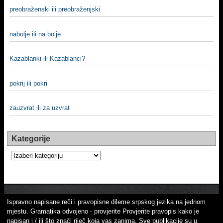
preobraženski ili preobraženjski
nabolje ili na bolje
Kazablanki ili Kazablanci?
pokrij ili pokri
zauzvrat ili za uzvrat
Kategorije
Kategorije
Ispravno napisane reči i pravopisne dileme srpskog jezika na jednom
mjestu. Gramatika odvojeno - provjerite Provjerite pravopis kako je
napisan i / ili što znači riječ koja vas zanima. Sve publikacije su u