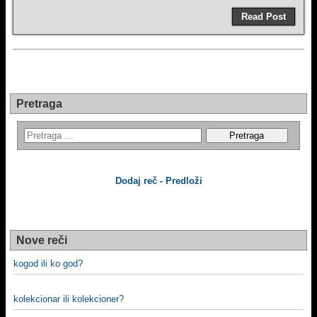
Read Post
Pretraga
Dodaj reč - Predloži
Nove reči
kogod ili ko god?
kolekcionar ili kolekcioner?