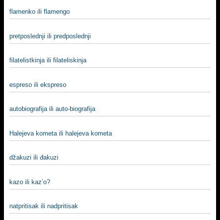
flamenko ili flamengo
pretposlednji ili predposlednji
filatelistkinja ili filateliskinja
espreso ili ekspreso
autobiografija ili auto-biografija
Halejeva kometa ili halejeva kometa
džakuzi ili đakuzi
kazo ili kaz’o?
natpritisak ili nadpritisak