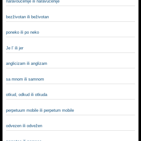
naravoučenije ili naravučenije
bezživotan ili beživotan
poneko ili po neko
Je l’ ili jer
anglicizam ili anglizam
sa mnom ili samnom
otkud, odkud ili otkuda
perpetuum mobile ili perpetum mobile
odvezen ili odvežen