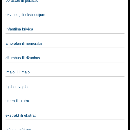
porastao ili porasao
ekvinocij ili ekvinocijum
Infantilna krivica
amoralan ili nemoralan
džumbus ili džunbus
imalo ili i malo
fajda ili vajda
ujutro ili ujutru
ekstrakt ili ekstrat
hrčci ili hrčkovi