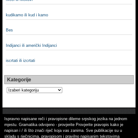
kudikamo ili kud i kamo
Bes
Indijanci ili američki Indijanci
iscrtati ili izcrtati
Kategorije
Kategorije
Ispravno napisane reči i pravopisne dileme srpskog jezika na jednom
mjestu. Gramatika odvojeno - provjerite Provjerite pravopis kako je
napisan i / ili što znači riječ koja vas zanima. Sve publikacije su u
skladu s rječnicima, pravopisom i pravilno napisanim tekstovima