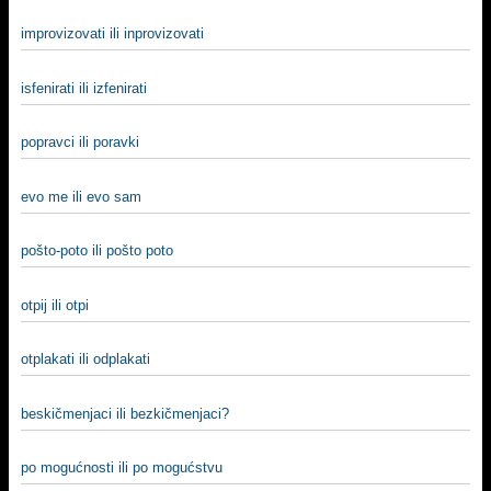
improvizovati ili inprovizovati
isfenirati ili izfenirati
popravci ili poravki
evo me ili evo sam
pošto-poto ili pošto poto
otpij ili otpi
otplakati ili odplakati
beskičmenjaci ili bezkičmenjaci?
po mogućnosti ili po mogućstvu