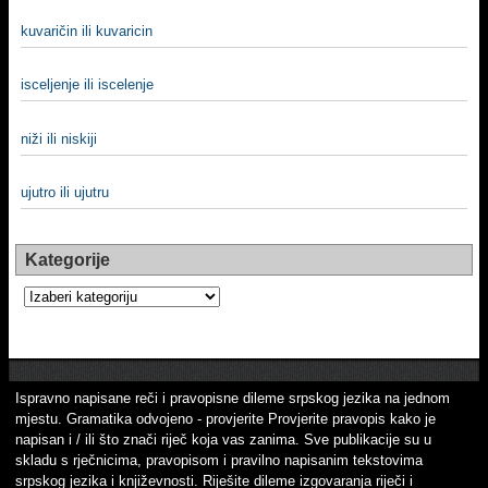
kuvaričin ili kuvaricin
iscelјenje ili iscelenje
niži ili niskiji
ujutro ili ujutru
Kategorije
Kategorije
Ispravno napisane reči i pravopisne dileme srpskog jezika na jednom
mjestu. Gramatika odvojeno - provjerite Provjerite pravopis kako je
napisan i / ili što znači riječ koja vas zanima. Sve publikacije su u
skladu s rječnicima, pravopisom i pravilno napisanim tekstovima
srpskog jezika i književnosti. Riješite dileme izgovaranja riječi i