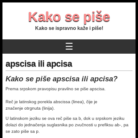
Kako se piše
Kako se ispravno kaže i piše!
☰
apscisa ili apcisa
Kako se piše apscisa ili apcisa?
Prema srpskom pravopisu pravilno se piše apscisa.
Reč je latinskog porekla abscissa (linea), čije je
značenje otrgnuta (linija).
U latinskom jeziku se ova reč piše sa b, dok u srpskom jeziku
dolazi do jednačenja suglasnika po zvučnosti u prefiksu ab-, pa
se zato piše sa p.