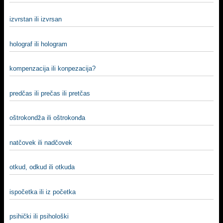
izvrstan ili izvrsan
holograf ili hologram
kompenzacija ili konpezacija?
predčas ili prečas ili pretčas
oštrokondža ili oštrokonđa
natčovek ili nadčovek
otkud, odkud ili otkuda
ispočetka ili iz početka
psihički ili psihološki