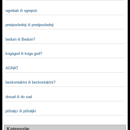
ogrebati ili ogrepsti
pretposlednji ili predposlednji
beduin ili Beduin?
kogagod ili koga god?
AGNAT
beskontaktni ili bezkontaktni?
dosad ili do sad
pištaljci ili pištaljki
Kategorije