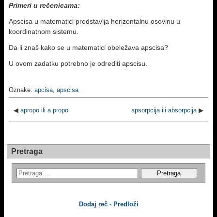
Primeri u rečenicama:
Apscisa u matematici predstavlja horizontalnu osovinu u
koordinatnom sistemu.
Da li znaš kako se u matematici obeležava apscisa?
U ovom zadatku potrebno je odrediti apscisu.
Oznake:
apcisa
,
apscisa
◀
apropo ili a propo
apsorpcija ili absorpcija
▶
Pretraga
Dodaj reč - Predloži