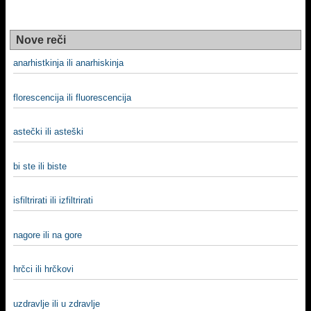
Nove reči
anarhistkinja ili anarhiskinja
florescencija ili fluorescencija
astečki ili asteški
bi ste ili biste
isfiltrirati ili izfiltrirati
nagore ili na gore
hrčci ili hrčkovi
uzdravlje ili u zdravlje