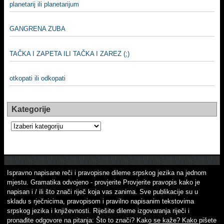
planetarij ili planetarijum
GANGRENA ZUBA
TAČKA I ZAPETA ILI TAČKA I ZAREZ (;)
otkopati ili odkopati
Kategorije
Kategorije
Ispravno napisane reči i pravopisne dileme srpskog jezika na jednom
mjestu. Gramatika odvojeno - provjerite Provjerite pravopis kako je
napisan i / ili što znači riječ koja vas zanima. Sve publikacije su u
skladu s rječnicima, pravopisom i pravilno napisanim tekstovima
srpskog jezika i književnosti. Riješite dileme izgovaranja riječi i
pronađite odgovore na pitanja: Što to znači? Kako se kaže? Kako pišete