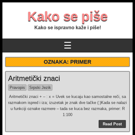
Kako se piše
Kako se ispravno kaže i piše!
☰
OZNAKA:
PRIMER
Aritmetički znaci
Pravopis
Srpski Jezik
Aritmetički znaci + – : x = Uvek se kucaju kao samostalne reči, sa
razmakom ispred i iza; izuzetak je znak dve tačke (:)Kada se nalazi
u funkciji oznake razmere – tada se kuca bez razmaka, primer: R
1:100
Read Post