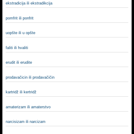
ekstradicija ili ekstradikcija
pomfrit ili ponfrit
uopšte ili u opšte
faliti ili hvaliti
erudit ili erudite
prodavačicin ili prodavačičin
kartridž ili kertridž
amaterizam ili amaterstvo
narcisizam ili narcizam