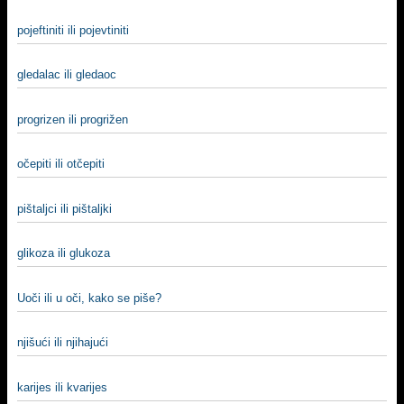
pojeftiniti ili pojevtiniti
gledalac ili gledaoc
progrizen ili progrižen
očepiti ili otčepiti
pištaljci ili pištaljki
glikoza ili glukoza
Uoči ili u oči, kako se piše?
njišući ili njihajući
karijes ili kvarijes