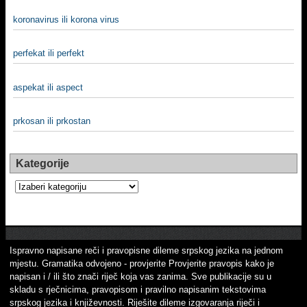
koronavirus ili korona virus
perfekat ili perfekt
aspekat ili aspect
prkosan ili prkostan
Kategorije
Kategorije
Ispravno napisane reči i pravopisne dileme srpskog jezika na jednom
mjestu. Gramatika odvojeno - provjerite Provjerite pravopis kako je
napisan i / ili što znači riječ koja vas zanima. Sve publikacije su u
skladu s rječnicima, pravopisom i pravilno napisanim tekstovima
srpskog jezika i književnosti. Riješite dileme izgovaranja riječi i