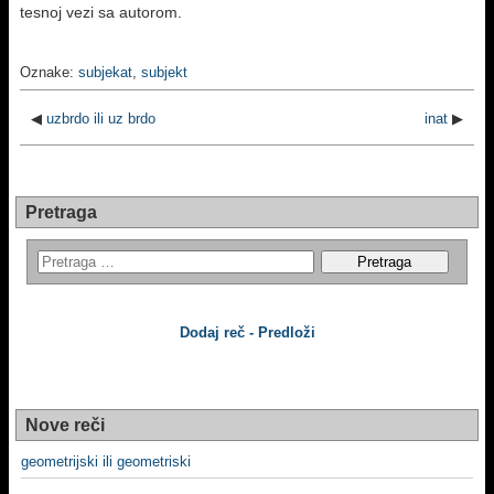
tesnoj vezi sa autorom.
Oznake:
subjekat
,
subjekt
◀
uzbrdo ili uz brdo
inat
▶
Pretraga
Dodaj reč - Predloži
Nove reči
geometrijski ili geometriski