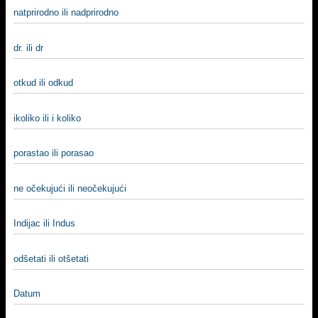
natprirodno ili nadprirodno
dr. ili dr
otkud ili odkud
ikoliko ili i koliko
porastao ili porasao
ne očekujući ili neočekujući
Indijac ili Indus
odšetati ili otšetati
Datum