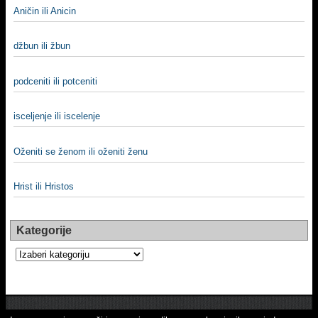
Aničin ili Anicin
džbun ili žbun
podceniti ili potceniti
iscelјenje ili iscelenje
Oženiti se ženom ili oženiti ženu
Hrist ili Hristos
Kategorije
Kategorije