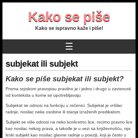
Kako se piše
Kako se ispravno kaže i piše!
☰
subjekat ili subjekt
Kako se piše subjekat ili subjekt?
Prema srpskom pravopisu pravilno je i jedno i drugo u zavisnosti
od konteksta u kome se upotrebljavaju.
Subjekat se odnosi na funkciju u rečenici. Subjekat je vršilac
radnje, nosilac neke osobine ili stanja izraženih predikatom.
Subjekt se više odnosi na neko konkretno lice, recimo pravno lice
kao nosilac nekog prava, a takođe je u vezi sa književnošću, npr.
lirski subjekt kao nosilac glavne radnje u poeziji, koji je često u