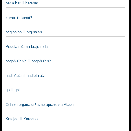
bar a bar ili barabar
kombi ili konbi?
originalan ili orginalan
Podela reči na kraju reda
bogohuljenje ili bogohulenje
nadlećući ili nadletajući
go ili gol
Odnosi organa državne uprave sa Vladom
Korejac ili Koreanac