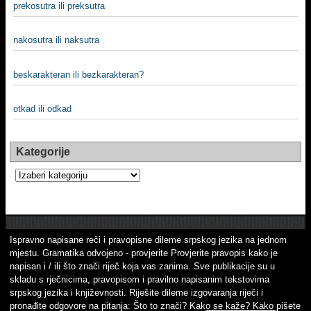
prekosutra ili preksutra
nakosutra ili naksutra
beskarakteran ili bezkarakteran?
otkad ili odkad
Kategorije
Kategorije
Ispravno napisane reči i pravopisne dileme srpskog jezika na jednom
mjestu. Gramatika odvojeno - provjerite Provjerite pravopis kako je
napisan i / ili što znači riječ koja vas zanima. Sve publikacije su u
skladu s rječnicima, pravopisom i pravilno napisanim tekstovima
srpskog jezika i književnosti. Riješite dileme izgovaranja riječi i
pronađite odgovore na pitanja: Što to znači? Kako se kaže? Kako pišete