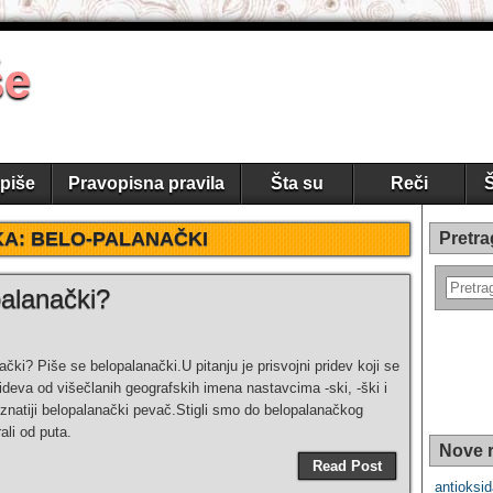
še
piše
Pravopisna pravila
Šta su
Reči
Š
KA:
BELO-PALANAČKI
Pretra
palanački?
ački? Piše se belopalanački.U pitanju je prisvojni pridev koji se
ideva od višečlanih geografskih imena nastavcima -ski, -ški i
poznatiji belopalanački pevač.Stigli smo do belopalanačkog
ali od puta.
Nove r
Read Post
antioksid