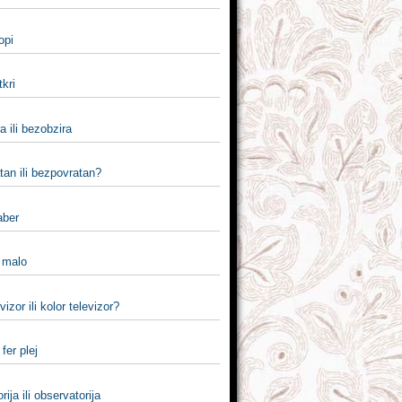
popi
tkri
a ili bezobzira
tan ili bezpovratan?
aber
i malo
vizor ili kolor televizor?
i fer plej
rija ili observatorija