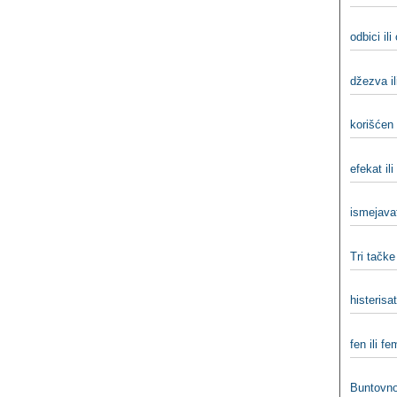
odbici ili
džezva il
korišćen 
efekat ili
ismejavat
Tri tačke
histerisati
fen ili fe
Buntovno