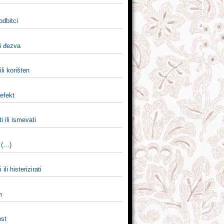
 odbitci
i đezva
ili korišten
 efekt
i ili ismevati
 (…)
 ili histerizirati
m
st