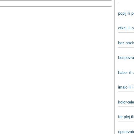
popij ili 
otkrij ili o
bez obzir
bespovra
haber ili 
imalo ili 
kolor-tele
fer-plej il
opservato