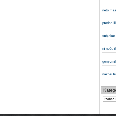
neto mas
prodan il
subjekat 
ni neću il
gornjomil
nakosutra
Katego
Kategorij