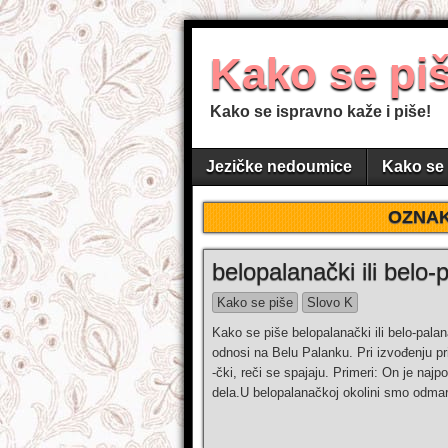
Kako se pi
Kako se ispravno kaže i piše!
Jezičke nedoumice
Kako se 
OZNA
belopalanački ili belo-
Kako se piše
Slovo K
Kako se piše belopalanački ili belo-palan
odnosi na Belu Palanku. Pri izvođenju pr
-čki, reči se spajaju. Primeri: On je naj
dela.U belopalanačkoj okolini smo odmar