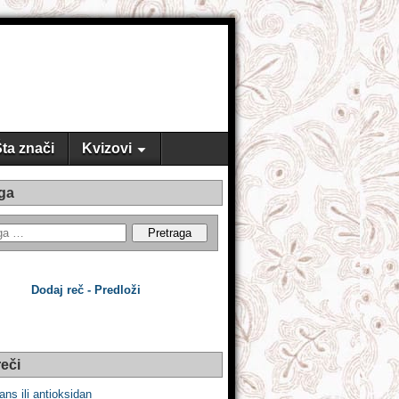
ta znači
Kvizovi
ga
Dodaj reč - Predloži
eči
ans ili antioksidan