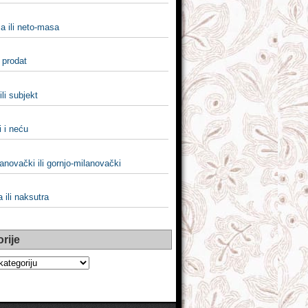
a ili neto-masa
i prodat
ili subjekt
i i neću
anovački ili gornjo-milanovački
 ili naksutra
rije
e