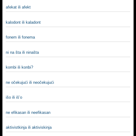
afekat ili afekt
kalodont ili kaladont
fonem ili fonema
ni na šta ili ninašta
kombi ili konbi?
ne očekujući ili neočekujući
išo ili iš’o
ne efikasan ili neefikasan
aktivistkinja ili aktiviskinja