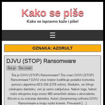
Kako se piše
Kako se ispravno kaže i piše!
☰
OZNAKA:
AZORULT
DJVU (STOP) Ransomware
Šta je
Šta znači
Šta je DJVU (STOP) Ransomware? Šta znaci DJVU (STOP)
Ransomware? DJVU virus kriptor kodifikuje podatke korisnika
pomoću algoritma AES-256 (CFB režim). Međutim, ne šifruje
celokupnu datoteku, već je samo zaključava. Nakon toga, hakeri
traže otkupninu koja iznosi 980 američkih dolara u ekvivalentu
Bitcoin-a za vraćanje datoteka. Autori zlonamernog softvera DJVU
Ransomware-a imaju ruske korene. Prevaranti […]