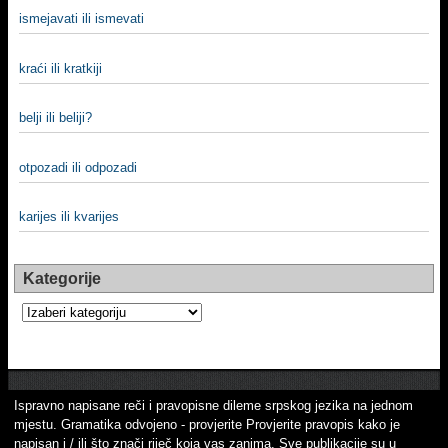
ismejavati ili ismevati
kraći ili kratkiji
belji ili beliji?
otpozadi ili odpozadi
karijes ili kvarijes
Kategorije
Kategorije
Ispravno napisane reči i pravopisne dileme srpskog jezika na jednom
mjestu. Gramatika odvojeno - provjerite Provjerite pravopis kako je
napisan i / ili što znači riječ koja vas zanima. Sve publikacije su u