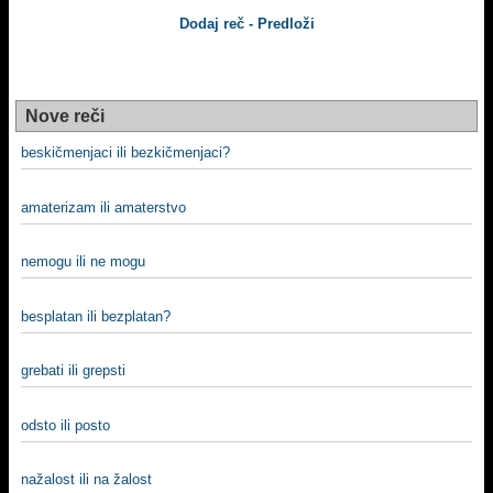
Dodaj reč - Predloži
Nove reči
beskičmenjaci ili bezkičmenjaci?
amaterizam ili amaterstvo
nemogu ili ne mogu
besplatan ili bezplatan?
grebati ili grepsti
odsto ili posto
nažalost ili na žalost