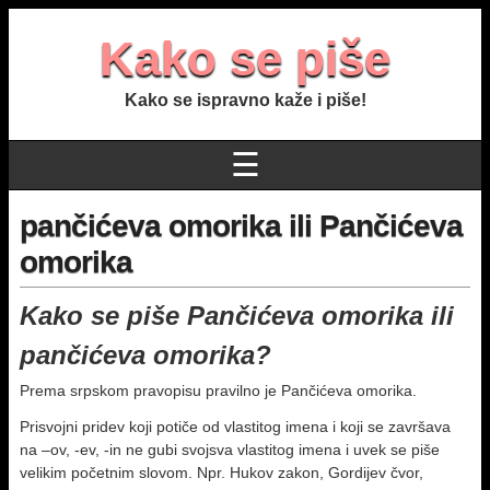
Kako se piše
Kako se ispravno kaže i piše!
☰
pančićeva omorika ili Pančićeva
omorika
Kako se piše Pančićeva omorika ili
pančićeva omorika?
Prema srpskom pravopisu pravilno je Pančićeva omorika.
Prisvojni pridev koji potiče od vlastitog imena i koji se završava
na –ov, -ev, -in ne gubi svojsva vlastitog imena i uvek se piše
velikim početnim slovom. Npr. Hukov zakon, Gordijev čvor,