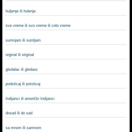
hulјenje ili hulenje
sve vreme ili svo vreme ili celo vreme
sumnjam ili sumljam
orginal ili original
gledalac ili gledaoc
podsticaj ili potsticaj
Indijanci ili američki Indijanci
dosad ili do sad
sa mnom ili samnom