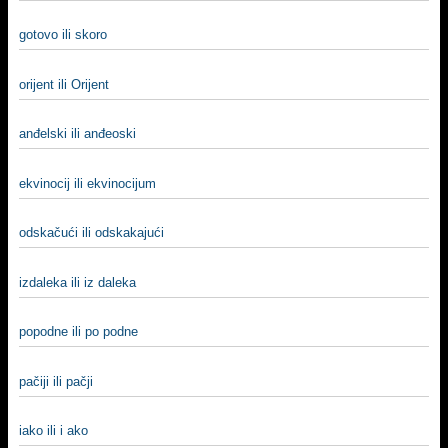
gotovo ili skoro
orijent ili Orijent
anđelski ili anđeoski
ekvinocij ili ekvinocijum
odskačući ili odskakajući
izdaleka ili iz daleka
popodne ili po podne
pačiji ili pačji
iako ili i ako