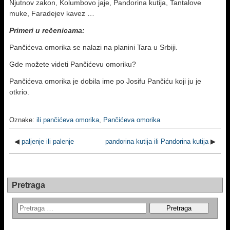
Njutnov zakon, Kolumbovo jaje, Pandorina kutija, Tantalove
muke, Faradejev kavez …
Primeri u rečenicama:
Pančićeva omorika se nalazi na planini Tara u Srbiji.
Gde možete videti Pančićevu omoriku?
Pančićeva omorika je dobila ime po Josifu Pančiću koji ju je
otkrio.
Oznake:
ili pančićeva omorika
,
Pančićeva omorika
◀
paljenje ili palenje
pandorina kutija ili Pandorina kutija
▶
Pretraga