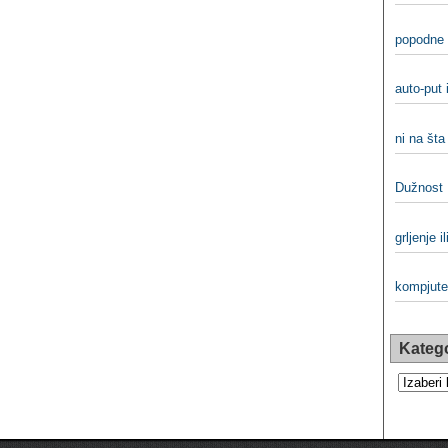
popodne 
auto-put 
ni na šta 
Dužnost
grljenje il
kompjuter
Katego
Kategorij