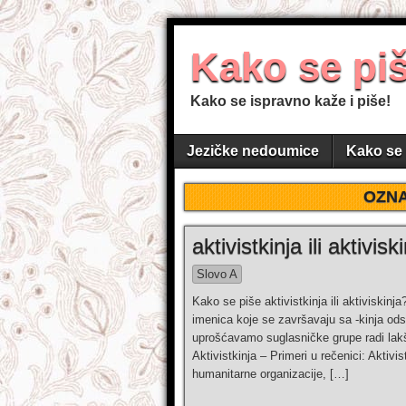
Kako se pi
Kako se ispravno kaže i piše!
Jezičke nedoumice
Kako se 
OZN
aktivistkinja ili aktivisk
Slovo A
Kako se piše aktivistkinja ili aktiviskinj
imenica koje se završavaju sa -kinja ods
uprošćavamo suglasničke grupe radi lakšeg
Aktivistkinja – Primeri u rečenici: Aktivis
humanitarne organizacije, […]