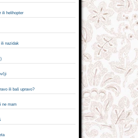
 ili helihopter
ili nazidak
)
ovčji
pravo ili baš upravo?
li ne mam
S
jeta