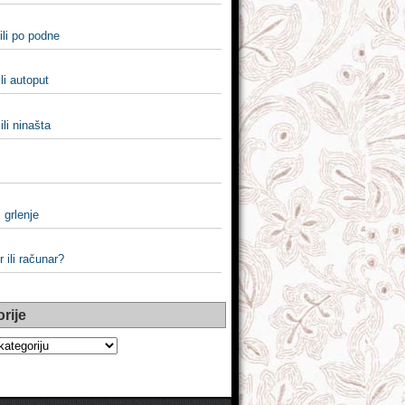
ili po podne
ili autoput
ili ninašta
i grlenje
 ili računar?
rije
e