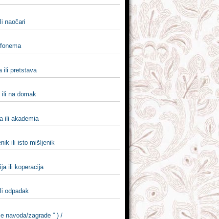
li naočari
i fonema
 ili pretstava
ili na domak
a ili akademia
nik ili isto mišlјenik
ja ili koperacija
ili odpadak
e navoda/zagrade ” ) /