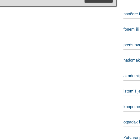
naočare i
fonem il
predstava
nadomak 
akademij
istomišlјe
kooperaci
otpadak 
Zatvaranj