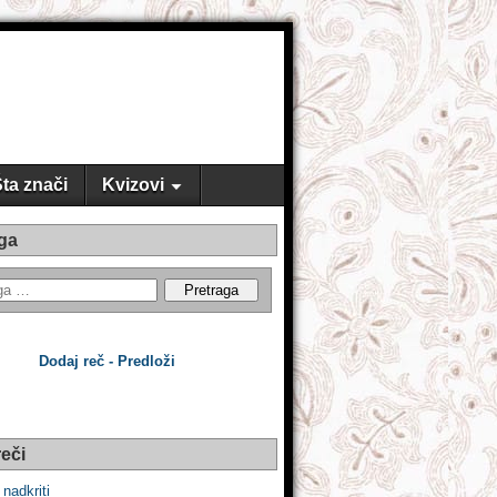
ta znači
Kvizovi
ga
Dodaj reč - Predloži
eči
i nadkriti