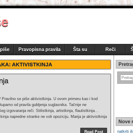
še
piše
Pravopisna pravila
Šta su
Reči
Š
AKA:
AKTIVISTKINJA
Pretra
inja
a? Pravilno se piše aktivistkinja. U ovom primeru kao i kod
tupamo od pravila gubljenja suglasnika. Tačnije ne
 izgovaranja reči. Stilistkinja, artistkinja, flautistkinja…
tkinja napredne stranke ne voli opoziciju. Marija je aktivistkinja
Nove r
natkriti il
Read Post