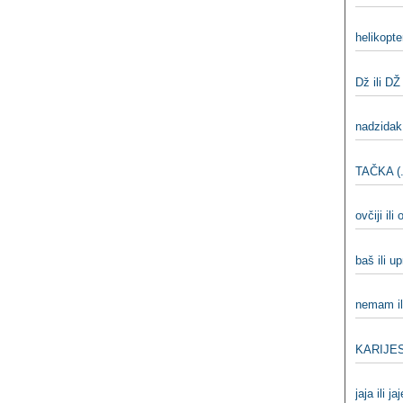
helikopter
Dž ili DŽ
nadzidak 
TAČKA (.
ovčiji ili 
baš ili u
nemam i
KARIJE
jaja ili ja