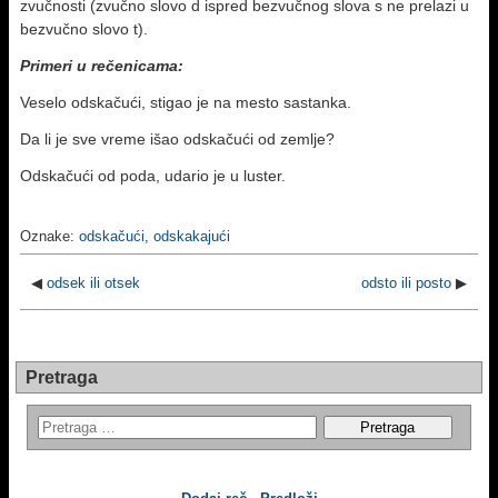
zvučnosti (zvučno slovo d ispred bezvučnog slova s ne prelazi u
bezvučno slovo t).
Primeri u rečenicama:
Veselo odskačući, stigao je na mesto sastanka.
Da li je sve vreme išao odskačući od zemlje?
Odskačući od poda, udario je u luster.
Oznake:
odskačući
,
odskakajući
◀
odsek ili otsek
odsto ili posto
▶
Pretraga