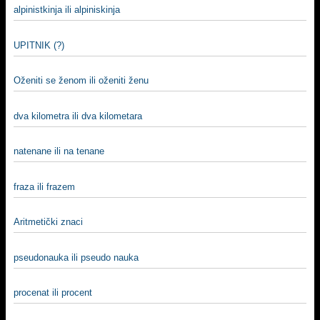
alpinistkinja ili alpiniskinja
UPITNIK (?)
Oženiti se ženom ili oženiti ženu
dva kilometra ili dva kilometara
natenane ili na tenane
fraza ili frazem
Aritmetički znaci
pseudonauka ili pseudo nauka
procenat ili procent