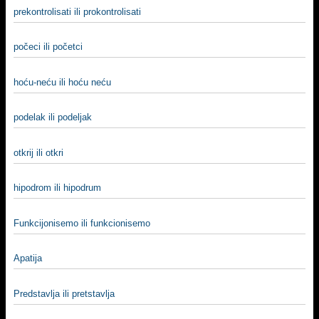
prekontrolisati ili prokontrolisati
počeci ili početci
hoću-neću ili hoću neću
podelak ili podeljak
otkrij ili otkri
hipodrom ili hipodrum
Funkcijonisemo ili funkcionisemo
Apatija
Predstavlja ili pretstavlja