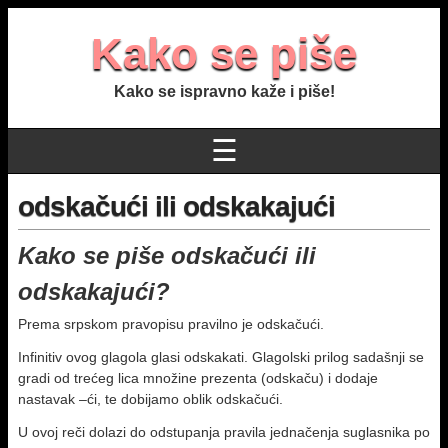
Kako se piše
Kako se ispravno kaže i piše!
☰
odskačući ili odskakajući
Kako se piše odskačući ili
odskakajući?
Prema srpskom pravopisu pravilno je odskačući.
Infinitiv ovog glagola glasi odskakati. Glagolski prilog sadašnji se
gradi od trećeg lica množine prezenta (odskaču) i dodaje
nastavak –ći, te dobijamo oblik odskačući.
U ovoj reči dolazi do odstupanja pravila jednačenja suglasnika po