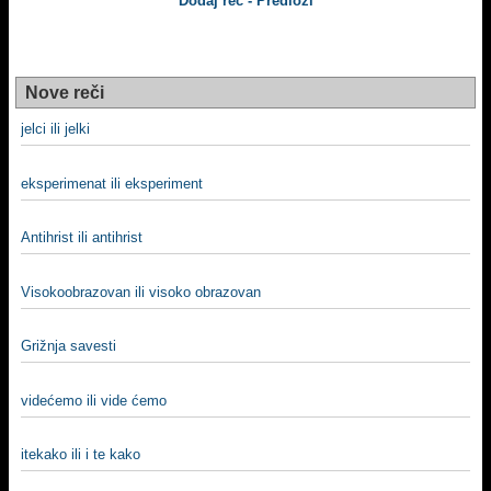
Dodaj reč - Predloži
Nove reči
jelci ili jelki
eksperimenat ili eksperiment
Antihrist ili antihrist
Visokoobrazovan ili visoko obrazovan
Grižnja savesti
videćemo ili vide ćemo
itekako ili i te kako