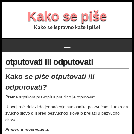
Kako se piše
Kako se ispravno kaže i piše!
☰
otputovati ili odputovati
Kako se piše otputovati ili
odputovati?
Prema srpskom pravopisu pravilno je otputovati.
U ovoj reči dolazi do jednačenja suglasnika po zvučnosti, tako da
zvučno slovo d ispred bezvučnog slova p prelazi u bezvučno
slovo t.
Primeri u rečenicama: