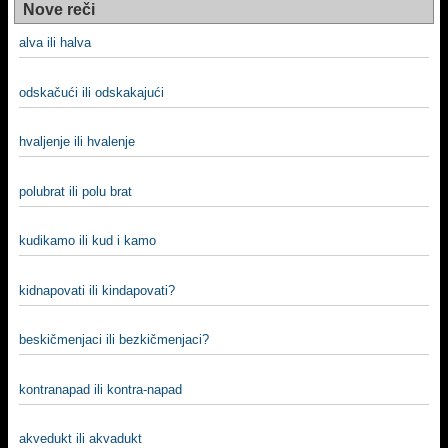
Nove reči
alva ili halva
odskačući ili odskakajući
hvaljenje ili hvalenje
polubrat ili polu brat
kudikamo ili kud i kamo
kidnapovati ili kindapovati?
beskičmenjaci ili bezkičmenjaci?
kontranapad ili kontra-napad
akvedukt ili akvadukt