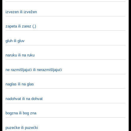
izvezen ili izvežen
zapeta ili zarez (,)
gluh ili gluv
naruku ili na ruku
ne razmišljajući ili nerazmišljajući
naglas ili na glas
nadohvat ili na dohvat
bogzna ili bog zna
puzećke ili puzećki