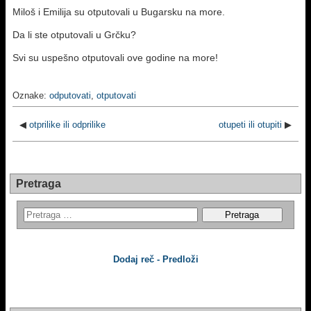
Miloš i Emilija su otputovali u Bugarsku na more.
Da li ste otputovali u Grčku?
Svi su uspešno otputovali ove godine na more!
Oznake:
odputovati
,
otputovati
◀
otprilike ili odprilike
otupeti ili otupiti
▶
Pretraga
Dodaj reč - Predloži