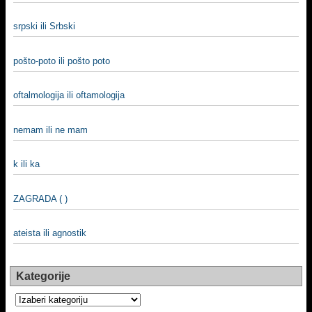
srpski ili Srbski
pošto-poto ili pošto poto
oftalmologija ili oftamologija
nemam ili ne mam
k ili ka
ZAGRADA ( )
ateista ili agnostik
Kategorije
Kategorije