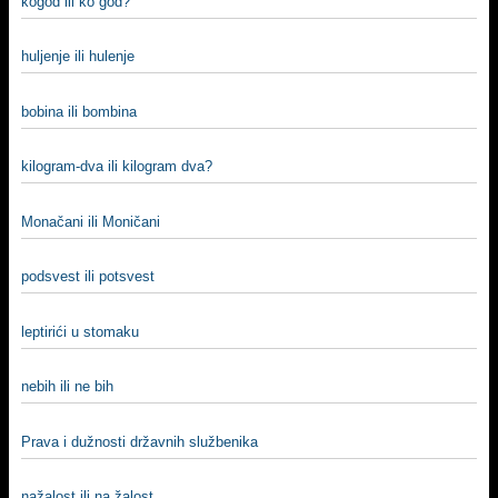
kogod ili ko god?
huljenje ili hulenje
bobina ili bombina
kilogram-dva ili kilogram dva?
Monačani ili Moničani
podsvest ili potsvest
leptirići u stomaku
nebih ili ne bih
Prava i dužnosti državnih službenika
nažalost ili na žalost