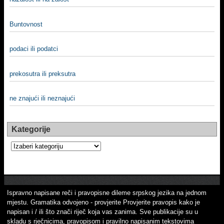
Buntovnost
podaci ili podatci
prekosutra ili preksutra
ne znajući ili neznajući
Kategorije
Kategorije
Ispravno napisane reči i pravopisne dileme srpskog jezika na jednom
mjestu. Gramatika odvojeno - provjerite Provjerite pravopis kako je
napisan i / ili što znači riječ koja vas zanima. Sve publikacije su u
skladu s rječnicima, pravopisom i pravilno napisanim tekstovima