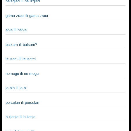
naizgled ili na izgled
gama zraci ili gama-zraci
alva ili halva
balzam ili balsam?
izuzeci ili izuzetci
nemogu ili ne mogu
ja bih ili ja bi
porcelan ili porculan
hulјenje ili hulenje