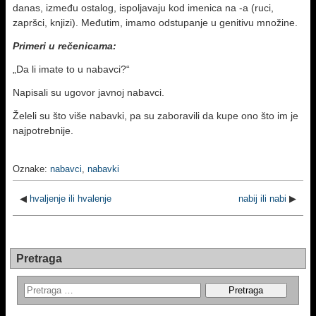
danas, između ostalog, ispoljavaju kod imenica na -a (ruci,
zapršci, knjizi). Međutim, imamo odstupanje u genitivu množine.
Primeri u rečenicama:
„Da li imate to u nabavci?“
Napisali su ugovor javnoj nabavci.
Želeli su što više nabavki, pa su zaboravili da kupe ono što im je
najpotrebnije.
Oznake:
nabavci
,
nabavki
◀
hvaljenje ili hvalenje
nabij ili nabi
▶
Pretraga