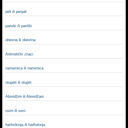
peli ili penjali
pariski ili pariški
obesna ili obestna
Aritmetički znaci
namernica ili namirnica
otupeti ili otupiti
Aboridžini ili Aboridžani
osim ili sem
harfistkinja ili harfiskinja