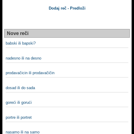
Dodaj reč - Predloži
Nove reči
babski ili bapski?
nadesno ili na desno
prodavačicin ili prodavačičin
dosad ili do sada
goreći ili gorući
portre ili portret
nasamo ili na samo