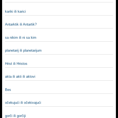
kariki ili karici
Antarktik ili Antartik?
sa nikim ili ni sa kim
planetarij ili planetarijum
Hrist ili Hristos
akta ili akti ili aktovi
Bes
očekujući ili očekivajući
gorči ili gorčiji