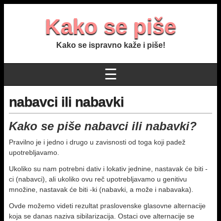
Kako se piše
Kako se ispravno kaže i piše!
☰
nabavci ili nabavki
Kako se piše nabavci ili nabavki?
Pravilno je i jedno i drugo u zavisnosti od toga koji padež
upotrebljavamo.
Ukoliko su nam potrebni dativ i lokativ jednine, nastavak će biti -
ci (nabavci), ali ukoliko ovu reč upotrebljavamo u genitivu
množine, nastavak će biti -ki (nabavki, a može i nabavaka).
Ovde možemo videti rezultat praslovenske glasovne alternacije
koja se danas naziva sibilarizacija. Ostaci ove alternacije se