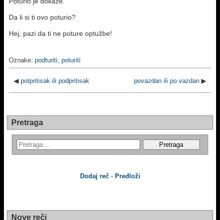
Poturio je dokaze.
Da li si ti ovo poturio?
Hej, pazi da ti ne poture optužbe!
Oznake:
podturiti
,
poturiti
◀
potpritisak ili podpritisak
povazdan ili po vazdan
▶
Pretraga
Dodaj reč - Predloži
Nove reči