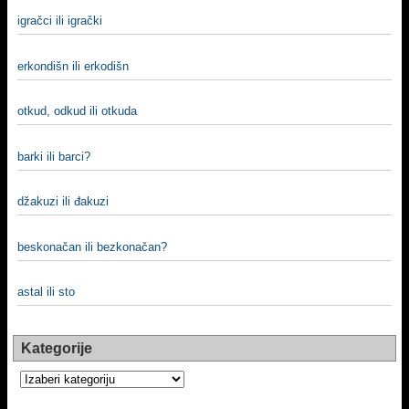
igračci ili igrački
erkondišn ili erkodišn
otkud, odkud ili otkuda
barki ili barci?
džakuzi ili đakuzi
beskonačan ili bezkonačan?
astal ili sto
Kategorije
Kategorije