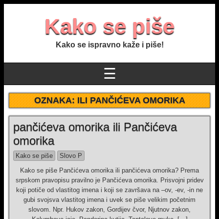
Kako se piše
Kako se ispravno kaže i piše!
☰
OZNAKA:
ILI PANČIĆEVA OMORIKA
pančićeva omorika ili Pančićeva
omorika
Kako se piše
Slovo P
Kako se piše Pančićeva omorika ili pančićeva omorika? Prema
srpskom pravopisu pravilno je Pančićeva omorika. Prisvojni pridev
koji potiče od vlastitog imena i koji se završava na –ov, -ev, -in ne
gubi svojsva vlastitog imena i uvek se piše velikim početnim
slovom. Npr. Hukov zakon, Gordijev čvor, Njutnov zakon,