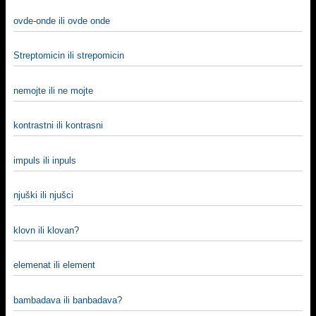
ovde-onde ili ovde onde
Streptomicin ili strepomicin
nemojte ili ne mojte
kontrastni ili kontrasni
impuls ili inpuls
njuški ili njušci
klovn ili klovan?
elemenat ili element
bambadava ili banbadava?