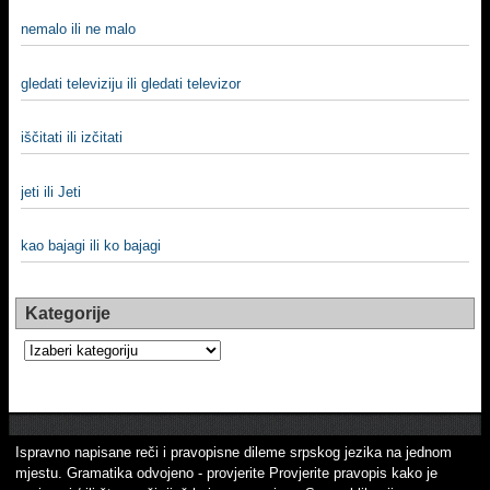
nemalo ili ne malo
gledati televiziju ili gledati televizor
iščitati ili izčitati
jeti ili Jeti
kao bajagi ili ko bajagi
Kategorije
Kategorije
Ispravno napisane reči i pravopisne dileme srpskog jezika na jednom
mjestu. Gramatika odvojeno - provjerite Provjerite pravopis kako je