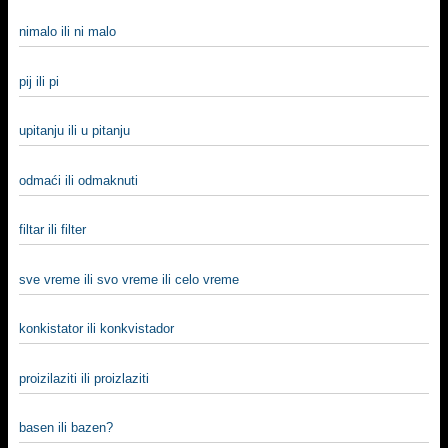
nimalo ili ni malo
pij ili pi
upitanju ili u pitanju
odmaći ili odmaknuti
filtar ili filter
sve vreme ili svo vreme ili celo vreme
konkistator ili konkvistador
proizilaziti ili proizlaziti
basen ili bazen?