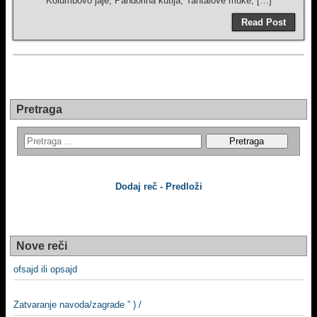
Kolumbovo jaje, Pandorina kutija, Tantalove muke, […]
Read Post
Pretraga
Dodaj reč - Predloži
Nove reči
ofsajd ili opsajd
Zatvaranje navoda/zagrade ” ) /