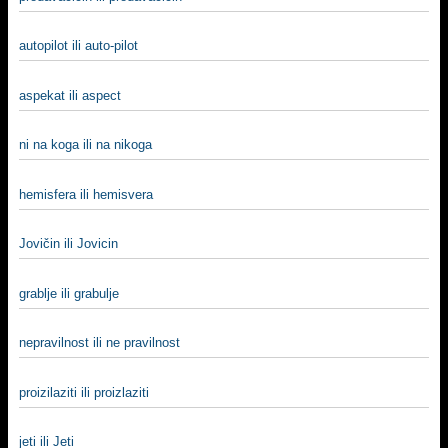
autopilot ili auto-pilot
aspekat ili aspect
ni na koga ili na nikoga
hemisfera ili hemisvera
Jovičin ili Jovicin
grablje ili grabulje
nepravilnost ili ne pravilnost
proizilaziti ili proizlaziti
jeti ili Jeti