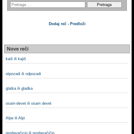
Dodaj reč - Predloži
Nove reči
kaiš ili kajiš
otpozadi ili odpozadi
glatka ili gladka
osam-devet ili osam devet
Alpe ili Alpi
prodavačicin ili prodavačičin