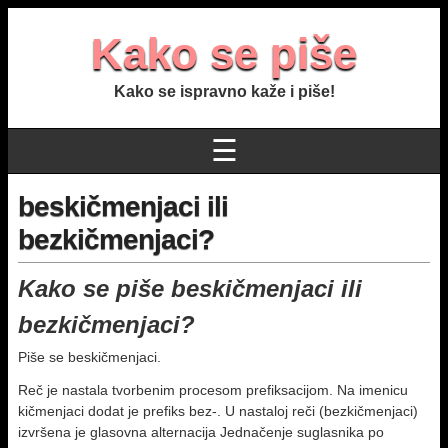
Kako se piše
Kako se ispravno kaže i piše!
☰
beskičmenjaci ili
bezkičmenjaci?
Kako se piše beskičmenjaci ili
bezkičmenjaci?
Piše se beskičmenjaci.
Reč je nastala tvorbenim procesom prefiksacijom. Na imenicu
kičmenjaci dodat je prefiks bez-. U nastaloj reči (bezkičmenjaci)
izvršena je glasovna alternacija Jednačenje suglasnika po