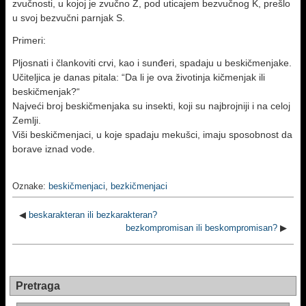
zvučnosti, u kojoj je zvučno Z, pod uticajem bezvučnog K, prešlo
u svoj bezvučni parnjak S.
Primeri:
Pljosnati i člankoviti crvi, kao i sunđeri, spadaju u beskičmenjake.
Učiteljica je danas pitala: “Da li je ova životinja kičmenjak ili
beskičmenjak?“
Najveći broj beskičmenjaka su insekti, koji su najbrojniji i na celoj
Zemlji.
Viši beskičmenjaci, u koje spadaju mekušci, imaju sposobnost da
borave iznad vode.
Oznake:
beskičmenjaci
,
bezkičmenjaci
◀
beskarakteran ili bezkarakteran?
bezkompromisan ili beskompromisan?
▶
Pretraga