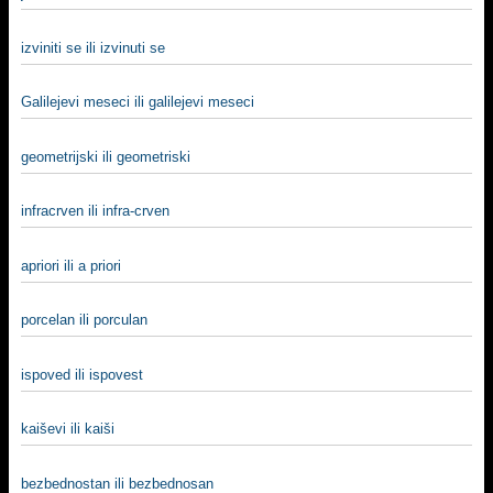
izviniti se ili izvinuti se
Galilejevi meseci ili galilejevi meseci
geometrijski ili geometriski
infracrven ili infra-crven
apriori ili a priori
porcelan ili porculan
ispoved ili ispovest
kaiševi ili kaiši
bezbednostan ili bezbednosan