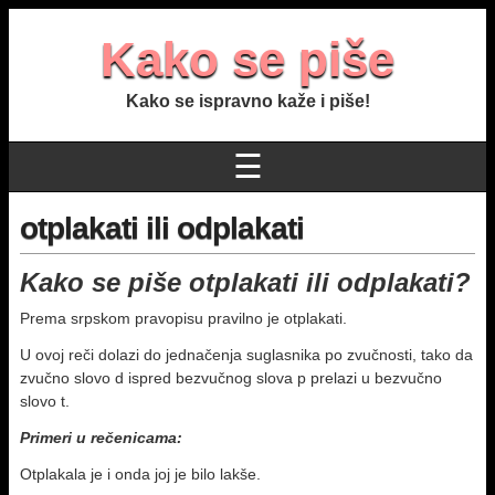
Kako se piše
Kako se ispravno kaže i piše!
☰
otplakati ili odplakati
Kako se piše otplakati ili odplakati?
Prema srpskom pravopisu pravilno je otplakati.
U ovoj reči dolazi do jednačenja suglasnika po zvučnosti, tako da
zvučno slovo d ispred bezvučnog slova p prelazi u bezvučno
slovo t.
Primeri u rečenicama:
Otplakala je i onda joj je bilo lakše.