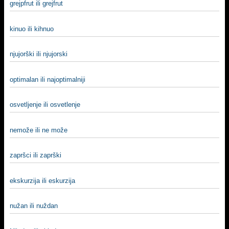
grejpfrut ili grejfrut
kinuo ili kihnuo
njujorški ili njujorski
optimalan ili najoptimalniji
osvetljenje ili osvetlenje
nemože ili ne može
zapršci ili zaprški
ekskurzija ili eskurzija
nužan ili nuždan