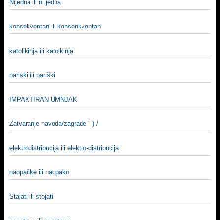
Nijedna ili ni jedna
konsekventan ili konsenkventan
katolikinja ili katolkinja
pariski ili pariški
IMPAKTIRAN UMNJAK
Zatvaranje navoda/zagrade ” ) /
elektrodistribucija ili elektro-distribucija
naopačke ili naopako
Stajati ili stojati