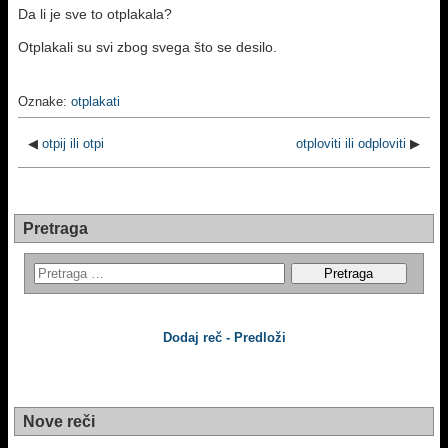
Da li je sve to otplakala?
Otplakali su svi zbog svega što se desilo.
Oznake:
otplakati
◀
otpij ili otpi
otploviti ili odploviti
▶
Pretraga
Dodaj reč - Predloži
Nove reči