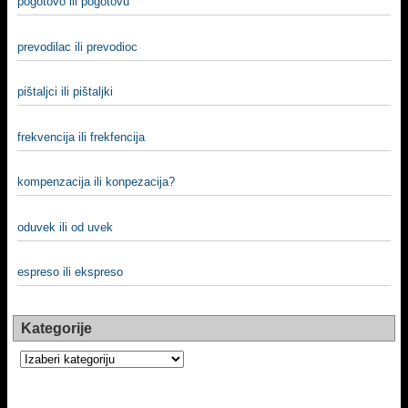
pogotovo ili pogotovu
prevodilac ili prevodioc
pištaljci ili pištaljki
frekvencija ili frekfencija
kompenzacija ili konpezacija?
oduvek ili od uvek
espreso ili ekspreso
Kategorije
Kategorije