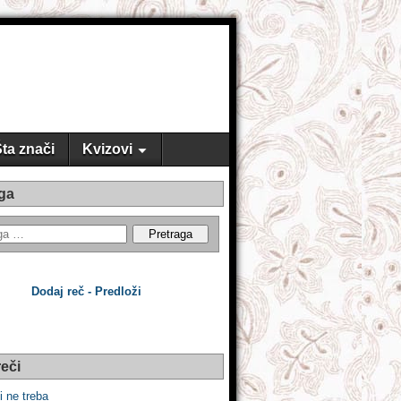
ta znači
Kvizovi
ga
Dodaj reč - Predloži
eči
li ne treba