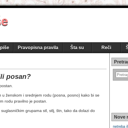
še
piše
Pravopisna pravila
Šta su
Reči
Š
Pretra
ili posan?
postan.
tn u ženskom i srednjem rodu (posna, posno) kako bi se
m rodu pravilno je postan.
 suglasničkim grupama stl, stlj, štn, tako da dolazi do
Nove r
netreba i