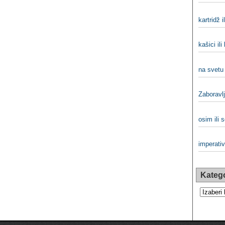
kartridž i
kašici ili
na svetu 
Zaboravlj
osim ili 
imperativ 
Katego
Kategorij