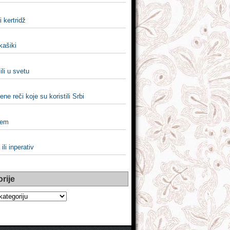
li kertridž
 kašiki
ili u svetu
ene reči koje su koristili Srbi
sem
ili inperativ
rije
e