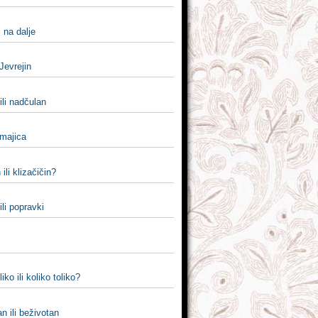
i na dalje
 Jevrejin
ili nadčulan
 majica
 ili klizačičin?
ili popravki
liko ili koliko toliko?
n ili beživotan