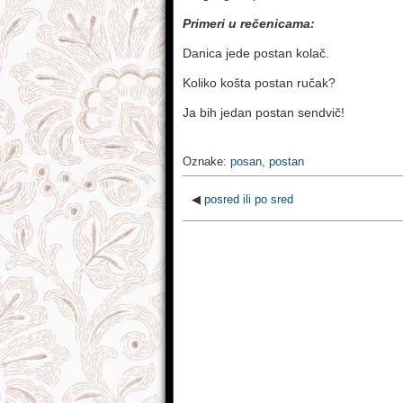
Primeri u rečenicama:
Danica jede postan kolač.
Koliko košta postan ručak?
Ja bih jedan postan sendvič!
Oznake:
posan
,
postan
◀
posred ili po sred