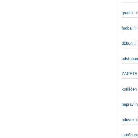
gradski il
fudbal ili
džbun ili
odstupanj
ZAPETA I
korišćen 
nepraviln
oduvek il
istočnon