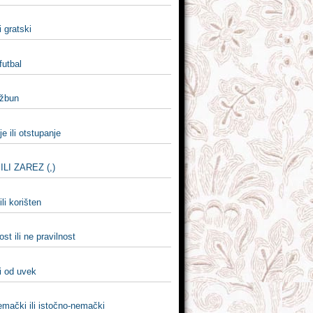
i gratski
 futbal
 žbun
e ili otstupanje
LI ZAREZ (,)
ili korišten
ost ili ne pravilnost
i od uvek
emački ili istočno-nemački