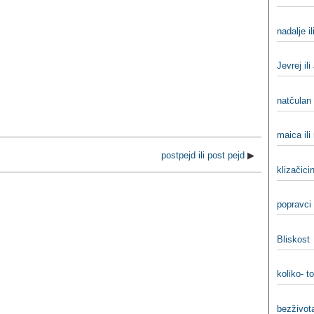
nadalje il
Jevrej ili
natčulan 
maica ili
postpejd ili post pejd
▶
klizačicin
popravci 
Bliskost
koliko- to
bezživota