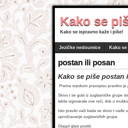
Kako se pi
Kako se ispravno kaže i piše!
Jezičke nedoumice
Kako se 
postan ili posan
Kako se piše postan 
Prema srpskom pravopisu pravilno je 
Slovo t se gubi iz suglasničke grupe s
lakše izgovarale ove reči, dok u muško
Isto pravilo važi kada se slovo t nađe u
uprošćavanje suglasničkih grupa.
Glagol glasi postiti.