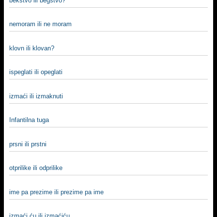
bekstvo ili begstvo?
nemoram ili ne moram
klovn ili klovan?
ispeglati ili opeglati
izmaći ili izmaknuti
Infantilna tuga
prsni ili prstni
otprilike ili odprilike
ime pa prezime ili prezime pa ime
izmaći ću ili izmaćiću