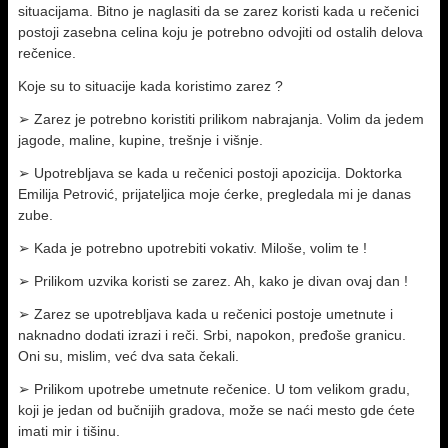
situacijama. Bitno je naglasiti da se zarez koristi kada u rečenici
postoji zasebna celina koju je potrebno odvojiti od ostalih delova
rečenice.
Koje su to situacije kada koristimo zarez ?
➢ Zarez je potrebno koristiti prilikom nabrajanja. Volim da jedem
jagode, maline, kupine, trešnje i višnje.
➢ Upotrebljava se kada u rečenici postoji apozicija. Doktorka
Emilija Petrović, prijateljica moje ćerke, pregledala mi je danas
zube.
➢ Kada je potrebno upotrebiti vokativ. Miloše, volim te !
➢ Prilikom uzvika koristi se zarez. Ah, kako je divan ovaj dan !
➢ Zarez se upotrebljava kada u rečenici postoje umetnute i
naknadno dodati izrazi i reči. Srbi, napokon, pređoše granicu.
Oni su, mislim, već dva sata čekali.
➢ Prilikom upotrebe umetnute rečenice. U tom velikom gradu,
koji je jedan od bučnijih gradova, može se naći mesto gde ćete
imati mir i tišinu.