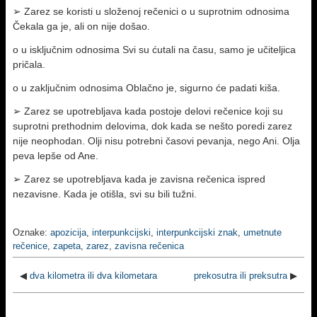
➢ Zarez se koristi u složenoj rečenici o u suprotnim odnosima
Čekala ga je, ali on nije došao.
o u isključnim odnosima Svi su ćutali na času, samo je učiteljica
pričala.
o u zaključnim odnosima Oblačno je, sigurno će padati kiša.
➢ Zarez se upotrebljava kada postoje delovi rečenice koji su
suprotni prethodnim delovima, dok kada se nešto poredi zarez
nije neophodan. Olji nisu potrebni časovi pevanja, nego Ani. Olja
peva lepše od Ane.
➢ Zarez se upotrebljava kada je zavisna rečenica ispred
nezavisne. Kada je otišla, svi su bili tužni.
Oznake:
apozicija
,
interpunkcijski
,
interpunkcijski znak
,
umetnute
rečenice
,
zapeta
,
zarez
,
zavisna rečenica
◀
dva kilometra ili dva kilometara
prekosutra ili preksutra
▶