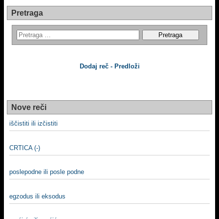
Pretraga
Dodaj reč - Predloži
Nove reči
iščistiti ili izčistiti
CRTICA (-)
poslepodne ili posle podne
egzodus ili eksodus