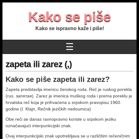
Kako se piše
Kako se ispravno kaže i piše!
☰
zapeta ili zarez (,)
Kako se piše zapeta ili zarez?
Zapeta predstavlja imenicu ženskog roda. Reč je ruskog porekla
(rus. запятая). Zarez je imenica muškog roda i prema poreklu je
hrvatska reč koja je prihvaćena u srpskom pravopisu 1960.
godine (I. Klajn, Rečnik jezičkih nedoumica).
Obe reči se danas ravnopravno koriste u srpskom jeziku
označavajući interpunkcijski znak.
Ovaj interpunkcijski znak upotrebljava se u različitim rečeničnim