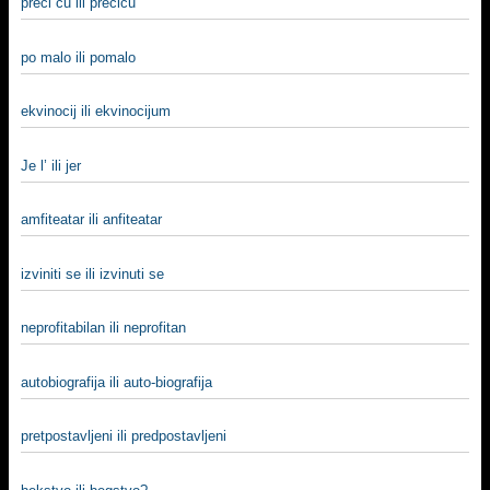
preći ću ili prećiću
po malo ili pomalo
ekvinocij ili ekvinocijum
Je l’ ili jer
amfiteatar ili anfiteatar
izviniti se ili izvinuti se
neprofitabilan ili neprofitan
autobiografija ili auto-biografija
pretpostavljeni ili predpostavljeni