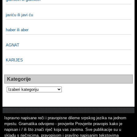
javiću ili javi ću
haber ili aber
AGNAT
KARIJES
Kategorije
Kategorije
Ispravno napisane reči i pravopisne dileme srpskog jezika na jednom
mjestu. Gramatika odvojeno - provjerite Provjerite pravopis kako je
napisan i / ili što znači riječ koja vas zanima. Sve publikacije su u
skladu s rječnicima, pravopisom i pravilno napisanim tekstovima