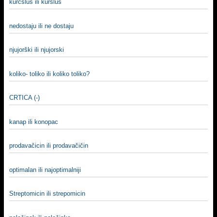
kurcšlus ili kuršlus
nedostaju ili ne dostaju
njujorški ili njujorski
koliko- toliko ili koliko toliko?
CRTICA (-)
kanap ili konopac
prodavačicin ili prodavačičin
optimalan ili najoptimalniji
Streptomicin ili strepomicin