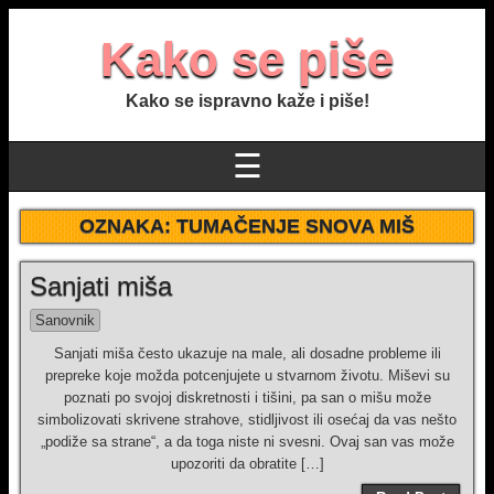
Kako se piše
Kako se ispravno kaže i piše!
☰
OZNAKA:
TUMAČENJE SNOVA MIŠ
Sanjati miša
Sanovnik
Sanjati miša često ukazuje na male, ali dosadne probleme ili
prepreke koje možda potcenjujete u stvarnom životu. Miševi su
poznati po svojoj diskretnosti i tišini, pa san o mišu može
simbolizovati skrivene strahove, stidljivost ili osećaj da vas nešto
„podiže sa strane“, a da toga niste ni svesni. Ovaj san vas može
upozoriti da obratite […]