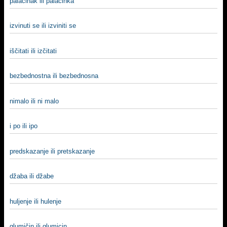
palačinak ili palačinka
izvinuti se ili izviniti se
iščitati ili izčitati
bezbednostna ili bezbednosna
nimalo ili ni malo
i po ili ipo
predskazanje ili pretskazanje
džaba ili džabe
huljenje ili hulenje
glumičin ili glumicin