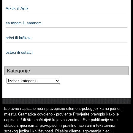
Arktik ili Artik
sa mnom ili samnom
hrčci ili hrčkovi
ostaci ili ostatci
Kategorije
Kategorije
Ispravno napisane reči i pravopisne dileme srpskog jezika na jednom
mjestu. Gramatika odvojeno - provjerite Provjerite pravopis kako je
napisan i / ili što znači riječ koja vas zanima. Sve publikacije su u
skladu s rječnicima, pravopisom i pravilno napisanim tekstovima
srpskog jezika i književnosti. Riješite dileme izgovaranja riječi i