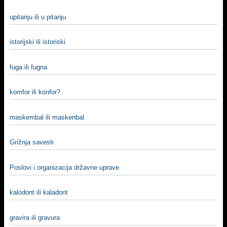
upitanju ili u pitanju
istorijski ili istoriski
fuga ili fugna
komfor ili konfor?
maskembal ili maskenbal
Grižnja savesti
Poslovi i organizacija državne uprave
kalodont ili kaladont
gravira ili gravura