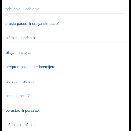
odeljenje ili odelenje
srpski pasoš ili srbijanski pasoš
pištaljci ili pištaljki
Stajati ili stojati
pretpremijera ili predpremijera
iščistiti ili izčistiti
beleti ili beliti?
porastao ili porasao
inženjer ili inžinjer