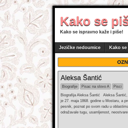
Kako se pi
Kako se ispravno kaže i piše!
Jezičke nedoumice
Kako se 
OZN
Aleksa Šantić
Biografije
Pisac na slovo A
Pisci
Biografija Aleksa Šantić Aleksa Šantić, 
je 27. maja 1868. godine u Mostaru, a pr
pesnik, poznat po svom radu u oblastima
odražavale tugu, usamljenost, neostvare