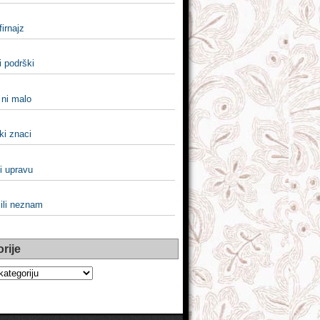
 firnajz
li podrški
i ni malo
ki znaci
li upravu
ili neznam
rije
e