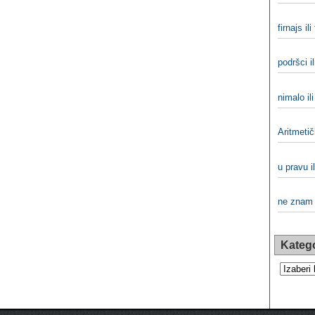
firnajs ili
podršci i
nimalo il
Aritmetič
u pravu i
ne znam 
Katego
Kategorij