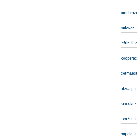
preobraže
pulover i
jeftin ili 
kooperaci
cetrnaest
akvarij il
kineski z
ispržiti il
napola il