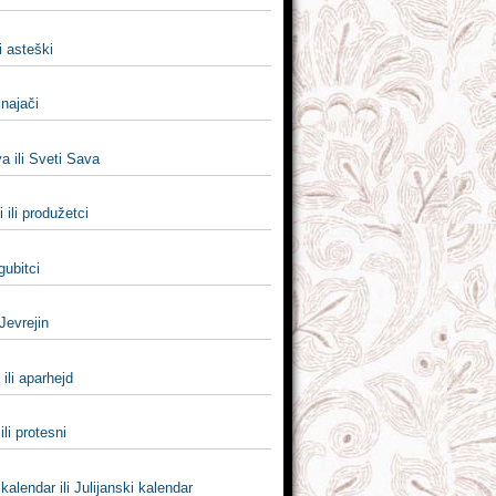
li asteški
i najači
a ili Sveti Sava
 ili produžetci
 gubitci
 Jevrejin
 ili aparhejd
ili protesni
 kalendar ili Julijanski kalendar