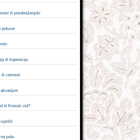
nski ili preobraženjski
li poluver
jevtin
ja ili koperacija
 ili cetrnest
i akvarijum
id ili Kineski zid?
i izpržiti
i na pola