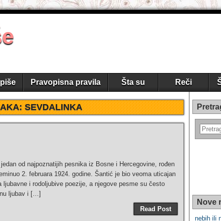
še
piše
Pravopisna pravila
Šta su
Reči
Š
AKA:
SEVDALINKA
Pretra
jedan od najpoznatijih pesnika iz Bosne i Hercegovine, rođen
eminuo 2. februara 1924. godine. Šantić je bio veoma uticajan
 ljubavne i rodoljubive poezije, a njegove pesme su često
nu ljubav i […]
Nove r
Read Post
nebih ili 