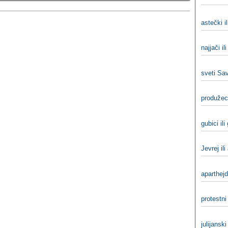
astečki i
najjači il
sveti Sav
produžeci
gubici ili
Jevrej ili
aparthejd
protestni 
julijanski