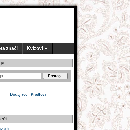
ta znači
Kvizovi
ga
Dodaj reč - Predloži
eči
ne bih