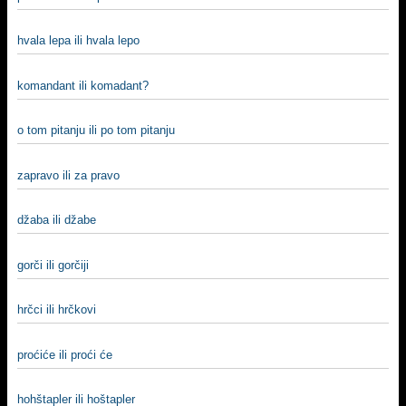
hvala lepa ili hvala lepo
komandant ili komadant?
o tom pitanju ili po tom pitanju
zapravo ili za pravo
džaba ili džabe
gorči ili gorčiji
hrčci ili hrčkovi
proćiće ili proći će
hohštapler ili hoštapler