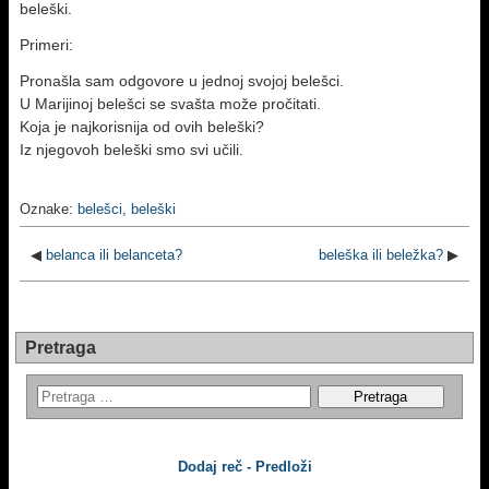
beleški.
Primeri:
Pronašla sam odgovore u jednoj svojoj belešci.
U Marijinoj belešci se svašta može pročitati.
Koja je najkorisnija od ovih beleški?
Iz njegovoh beleški smo svi učili.
Oznake:
belešci
,
beleški
◀
belanca ili belanceta?
beleška ili beležka?
▶
Pretraga
Dodaj reč - Predloži