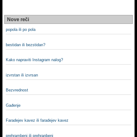
Nove reči
popola ili po pola
bestidan ili bezstidan?
Kako napraviti Instagram nalog?
izvrstan ili izvrsan
Bezvrednost
Gađenje
Faradejev kavez ili faradejev kavez
prehrambeni ili prehranbeni