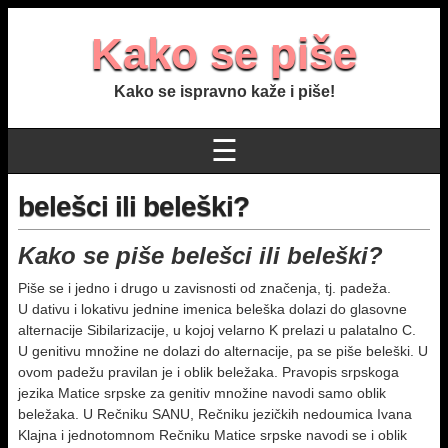
Kako se piše
Kako se ispravno kaže i piše!
☰
belešci ili beleški?
Kako se piše belešci ili beleški?
Piše se i jedno i drugo u zavisnosti od značenja, tj. padeža.
U dativu i lokativu jednine imenica beleška dolazi do glasovne
alternacije Sibilarizacije, u kojoj velarno K prelazi u palatalno C.
U genitivu množine ne dolazi do alternacije, pa se piše beleški. U
ovom padežu pravilan je i oblik beležaka. Pravopis srpskoga
jezika Matice srpske za genitiv množine navodi samo oblik
beležaka. U Rečniku SANU, Rečniku jezičkih nedoumica Ivana
Klajna i jednotomnom Rečniku Matice srpske navodi se i oblik