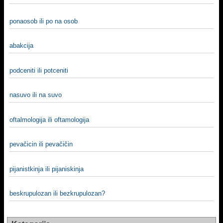
ponaosob ili po na osob
abakcija
podceniti ili potceniti
nasuvo ili na suvo
oftalmologija ili oftamologija
pevačicin ili pevačičin
pijanistkinja ili pijaniskinja
beskrupulozan ili bezkrupulozan?