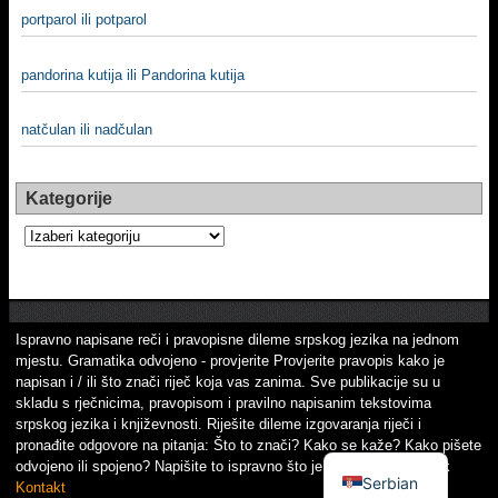
portparol ili potparol
pandorina kutija ili Pandorina kutija
natčulan ili nadčulan
Kategorije
Kategorije
Ispravno napisane reči i pravopisne dileme srpskog jezika na jednom
mjestu. Gramatika odvojeno - provjerite Provjerite pravopis kako je
napisan i / ili što znači riječ koja vas zanima. Sve publikacije su u
skladu s rječnicima, pravopisom i pravilno napisanim tekstovima
srpskog jezika i književnosti. Riješite dileme izgovaranja riječi i
pronađite odgovore na pitanja: Što to znači? Kako se kaže? Kako pišete
odvojeno ili spojeno? Napišite to ispravno što je važno! Srpski jezik
Serbian
Kontakt