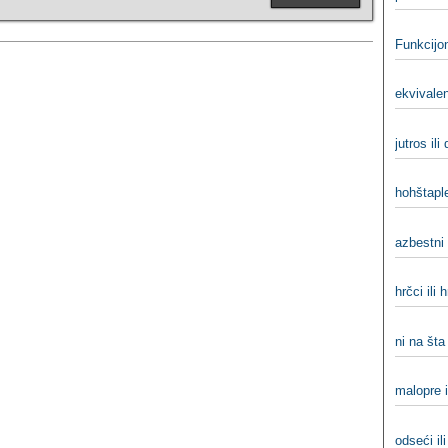
Funkcijo
ekvivalen
jutros ili
hohštaple
azbestni 
hrčci ili 
ni na šta 
malopre i
odseći ili