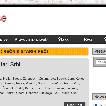
še
piše
Pravopisna pravila
Šta su
Reči
Š
A:
REČNIK STARIH REČI
Pretra
tari Srbi
st, Đidija, Egeda, Ždrepčovit, Zulum, Izvanljudnik, Jara, Kuvet,
i, Oknuti, Polza, Rezilak, Sehiriti, Teferič, Ćutuk, Usržiti,
Šeretluk, Abdal, Bećar, Ćilim, Đuture, Evoika, Galamiti,
žan, Nazor, Obest, Pendžer, Sikiracija, Šor, Taraba, Uka,
Nove r
pomozbog
Read Post