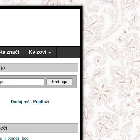
ta znači
Kvizovi
ga
Dodaj reč - Predloži
eči
 ili pomoz’ bog