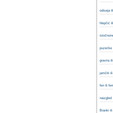
odiseja i
hlepčić il
istočnon
puzećke i
gravira il
jamčiti il
fen ili fe
naizgled 
Branki il