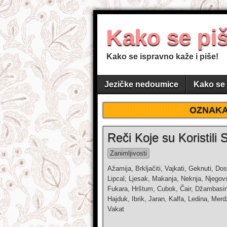
Kako se pi
Kako se ispravno kaže i piše!
Jezičke nedoumice
Kako se 
OZNAK
Reči Koje su Koristili S
Zanimljivosti
Ažamija, Brkljačiti, Vajkati, Geknuti, Do
Lipcal, Ljesak, Makanja, Neknja, Njegovsk
Fukara, Hrštum, Cubok, Čair, Džambasin, 
Hajduk, Ibrik, Jaran, Kalfa, Ledina, Merd
Vakat