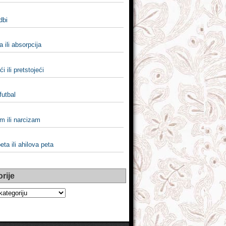
odbi
a ili absorpcija
i ili pretstojeći
 futbal
m ili narcizam
eta ili ahilova peta
rije
e