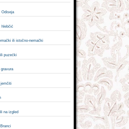
li Odiseja
i hlebčić
emački ili istočno-nemački
li puzećki
i gravura
i jemčiti
m
ili na izgled
i Branci