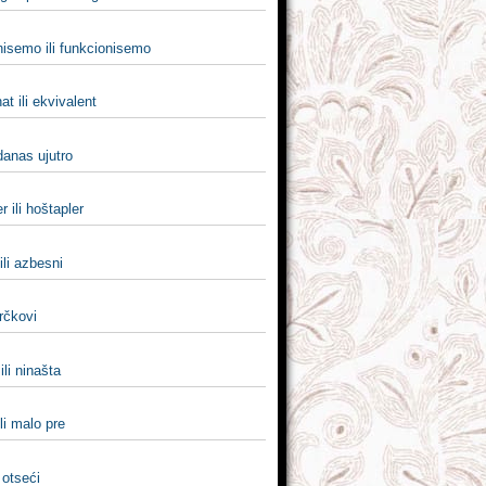
nisemo ili funkcionisemo
at ili ekvivalent
 danas ujutro
r ili hoštapler
ili azbesni
hrčkovi
ili ninašta
li malo pre
 otseći