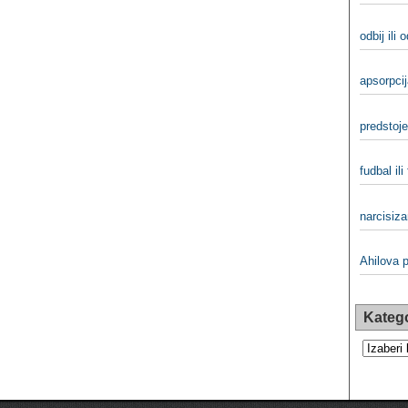
odbij ili 
apsorpcij
predstojeć
fudbal ili
narcisiza
Ahilova p
Katego
Kategorij