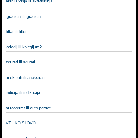
aktivistkinja ili aktiviskinja
igračicin ili igračičin
filtar ili filter
kolegij ili kolegijum?
zgurati ili sgurati
anektirati ili aneksirati
indicija ili indikacija
autoportret ili auto-portret
VELIKO SLOVO