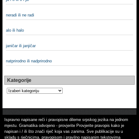
neradi ili ne radi
alo ili halo
janičar ili janjičar
natprirodno ili nadprirodno
Kategorije
Kategorije
Ispravno napisane reči i pravopisne dileme srpskog jezika na jednom
mjestu. Gramatika odvojeno - provjerite Provjerite pravopis kako je
napisan i / ili što znači riječ koja vas zanima. Sve publikacije su u
skladu s rječnicima, pravopisom i pravilno napisanim tekstovima