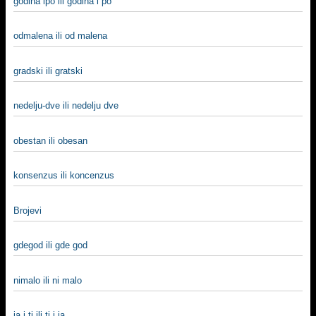
godina ipo ili godina i po
odmalena ili od malena
gradski ili gratski
nedelju-dve ili nedelju dve
obestan ili obesan
konsenzus ili koncenzus
Brojevi
gdegod ili gde god
nimalo ili ni malo
ja i ti ili ti i ja