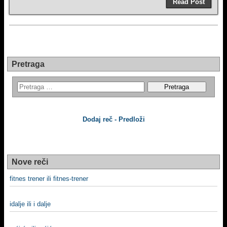
Read Post
Pretraga
Dodaj reč - Predloži
Nove reči
fitnes trener ili fitnes-trener
idalje ili i dalje