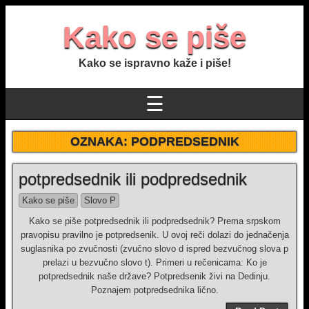
Kako se piše
Kako se ispravno kaže i piše!
☰
OZNAKA:
PODPREDSEDNIK
potpredsednik ili podpredsednik
Kako se piše
Slovo P
Kako se piše potpredsednik ili podpredsednik? Prema srpskom
pravopisu pravilno je potpredsenik. U ovoj reči dolazi do jednačenja
suglasnika po zvučnosti (zvučno slovo d ispred bezvučnog slova p
prelazi u bezvučno slovo t). Primeri u rečenicama: Ko je
potpredsednik naše države? Potpredsenik živi na Dedinju.
Poznajem potpredsednika lično.