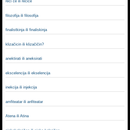
reći će ili rećiće
filozofija ili filosofija
finalistkinja ili finaliskinja
klizačicin ili klizačičin?
anektirati ili aneksirati
ekscelencija ili ekselencija
inekcija ili injekcija
amfiteatar ili anfiteatar
Atena ili Atina