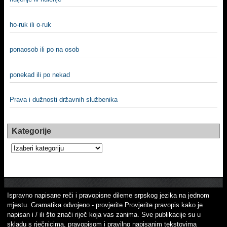
ho-ruk ili o-ruk
ponaosob ili po na osob
ponekad ili po nekad
Prava i dužnosti državnih službenika
Kategorije
Kategorije
Ispravno napisane reči i pravopisne dileme srpskog jezika na jednom
mjestu. Gramatika odvojeno - provjerite Provjerite pravopis kako je
napisan i / ili što znači riječ koja vas zanima. Sve publikacije su u
skladu s rječnicima, pravopisom i pravilno napisanim tekstovima