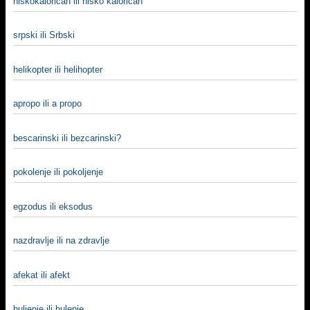
niskokaloričan ili nisko kaloričan
srpski ili Srbski
helikopter ili helihopter
apropo ili a propo
bescarinski ili bezcarinski?
pokolenje ili pokoljenje
egzodus ili eksodus
nazdravlje ili na zdravlje
afekat ili afekt
huljenje ili hulenje