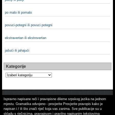
po malo ili pomalo
povuci-potegni ili povuci potegni
ekstravertan ili ekstrovertan
jašući ili jahajući
Kategorije
Kategorije
Ispravno napisane reči i pravopisne dileme srpskog jezika na jednom
mjestu. Gramatika odvojeno - provjerite Provjerite pravopis kako je
napisan i / ili što znači riječ koja vas zanima. Sve publikacije su u
skladu s rječnicima, pravopisom i pravilno napisanim tekstovima