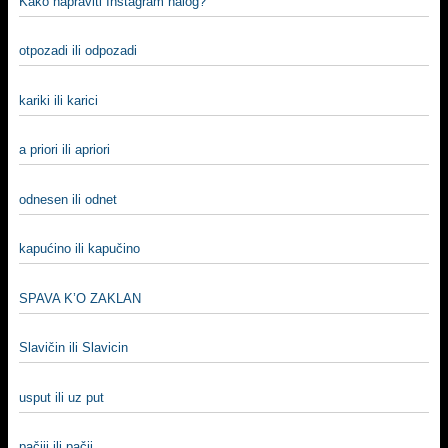
Kako napraviti Instagram nalog?
otpozadi ili odpozadi
kariki ili karici
a priori ili apriori
odnesen ili odnet
kapućino ili kapučino
SPAVA K’O ZAKLAN
Slavičin ili Slavicin
usput ili uz put
pačiji ili pačji