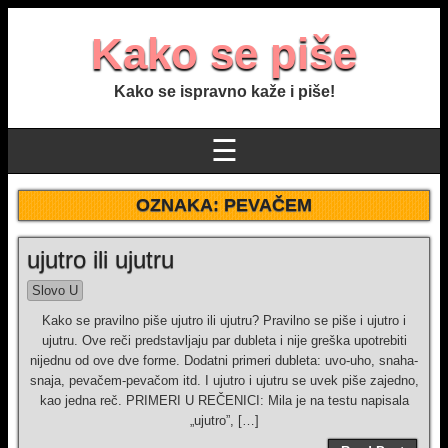
Kako se piše
Kako se ispravno kaže i piše!
☰
OZNAKA:
PEVAČEM
ujutro ili ujutru
Slovo U
Kako se pravilno piše ujutro ili ujutru? Pravilno se piše i ujutro i
ujutru. Ove reči predstavljaju par dubleta i nije greška upotrebiti
nijednu od ove dve forme. Dodatni primeri dubleta: uvo-uho, snaha-
snaja, pevačem-pevačom itd. I ujutro i ujutru se uvek piše zajedno,
kao jedna reč. PRIMERI U REČENICI: Mila je na testu napisala
„ujutro”, […]