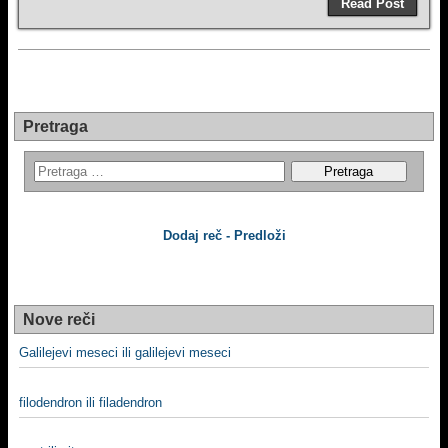
Read Post
Pretraga
Dodaj reč - Predloži
Nove reči
Galilejevi meseci ili galilejevi meseci
filodendron ili filadendron