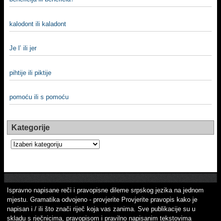
kalodont ili kaladont
Je l’ ili jer
pihtije ili piktije
pomoću ili s pomoću
Kategorije
Kategorije
Ispravno napisane reči i pravopisne dileme srpskog jezika na jednom
mjestu. Gramatika odvojeno - provjerite Provjerite pravopis kako je
napisan i / ili što znači riječ koja vas zanima. Sve publikacije su u
skladu s rječnicima, pravopisom i pravilno napisanim tekstovima