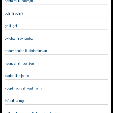
nabrojati ili nabrojiti
belji ili beliji?
go ili gol
oktobar ili oktombar
abdomenalan ili abdominalan
nagrizen ili nagrižen
biatlon ili bijatlon
koordinacija ili kordinacija
Infantilna tuga