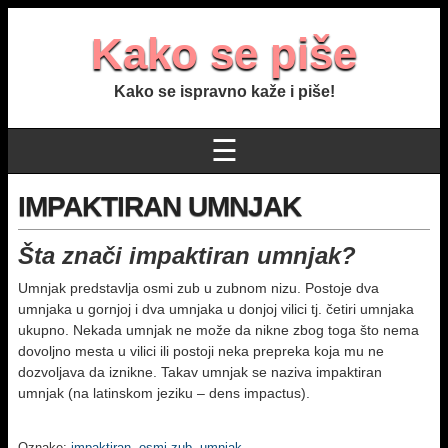
Kako se piše
Kako se ispravno kaže i piše!
☰
IMPAKTIRAN UMNJAK
Šta znači impaktiran umnjak?
Umnjak predstavlja osmi zub u zubnom nizu. Postoje dva
umnjaka u gornjoj i dva umnjaka u donjoj vilici tj. četiri umnjaka
ukupno. Nekada umnjak ne može da nikne zbog toga što nema
dovoljno mesta u vilici ili postoji neka prepreka koja mu ne
dozvoljava da iznikne. Takav umnjak se naziva impaktiran
umnjak (na latinskom jeziku – dens impactus).
Oznake:
impaktiran
,
osmi zub
,
umnjak