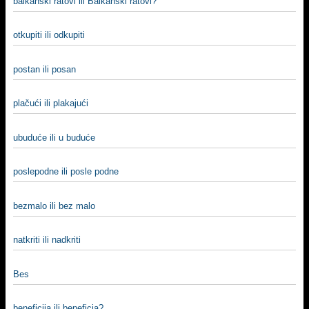
balkanski ratovi ili Balkanski ratovi?
otkupiti ili odkupiti
postan ili posan
plačući ili plakajući
ubuduće ili u buduće
poslepodne ili posle podne
bezmalo ili bez malo
natkriti ili nadkriti
Bes
beneficija ili beneficia?