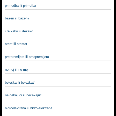
primedba ili primetba
basen ili bazen?
i te kako ili itekako
atest ili atestat
pretpremijera ili predpremijera
nemoj ili ne moj
beleška ili beležka?
ne čekajući ili nečekajući
hidroelektrana ili hidro-elektrana