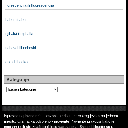
florescencija ili fluorescencija
haber ili aber
njihalci ili njihalki
nabavci ili nabavki
otkad ili odkad
Kategorije
Kategorije
Ispravno napisane reči i pravopisne dileme srpskog jezika na jednom
mjestu. Gramatika odvojeno - provjerite Provjerite pravopis kako je
napisan i / ili što znači riječ koja vas zanima. Sve publikacije su u