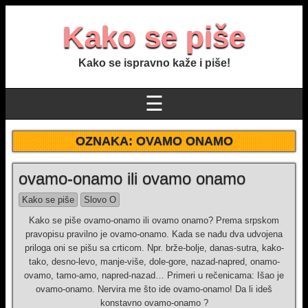
Kako se piše
Kako se ispravno kaže i piše!
☰
OZNAKA:
OVAMO ONAMO
ovamo-onamo ili ovamo onamo
Kako se piše
Slovo O
Kako se piše ovamo-onamo ili ovamo onamo? Prema srpskom
pravopisu pravilno je ovamo-onamo. Kada se nađu dva udvojena
priloga oni se pišu sa crticom. Npr. brže-bolje, danas-sutra, kako-
tako, desno-levo, manje-više, dole-gore, nazad-napred, onamo-
ovamo, tamo-amo, napred-nazad… Primeri u rečenicama: Išao je
ovamo-onamo. Nervira me što ide ovamo-onamo! Da li ideš
konstavno ovamo-onamo ?