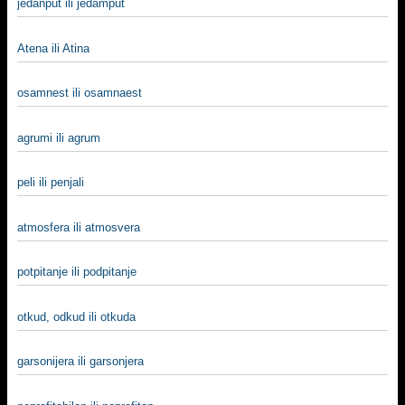
jedanput ili jedamput
Atena ili Atina
osamnest ili osamnaest
agrumi ili agrum
peli ili penjali
atmosfera ili atmosvera
potpitanje ili podpitanje
otkud, odkud ili otkuda
garsonijera ili garsonjera