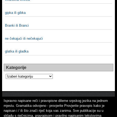
gipka ili gibka
Branki ili Branci
ne čekajući ili nečekajući
glatka ili gladka
Kategorije
Kategorije
Ispravno napisane reči i pravopisne dileme srpskog jezika na jednom
mjestu. Gramatika odvojeno - provjerite Provjerite pravopis kako je
napisan i / ili što znači riječ koja vas zanima. Sve publikacije su u
skladu s rječnicima, pravopisom i pravilno napisanim tekstovima