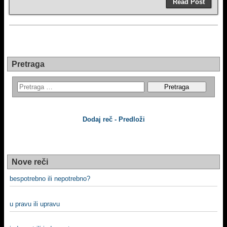
Read Post
Pretraga
Dodaj reč - Predloži
Nove reči
bespotrebno ili nepotrebno?
u pravu ili upravu