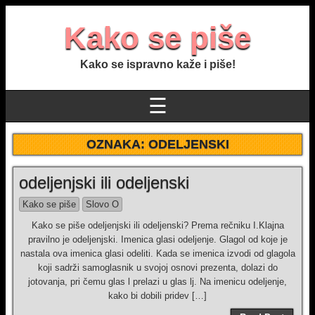
Kako se piše
Kako se ispravno kaže i piše!
☰
OZNAKA:
ODELJENSKI
odeljenjski ili odeljenski
Kako se piše
Slovo O
Kako se piše odeljenjski ili odeljenski? Prema rečniku I.Klajna
pravilno je odeljenjski. Imenica glasi odeljenje. Glagol od koje je
nastala ova imenica glasi odeliti. Kada se imenica izvodi od glagola
koji sadrži samoglasnik u svojoj osnovi prezenta, dolazi do
jotovanja, pri čemu glas l prelazi u glas lj. Na imenicu odeljenje,
kako bi dobili pridev […]