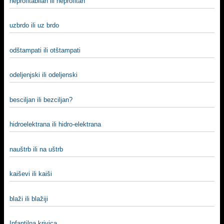
neprofitabilan ili neprofitan
uzbrdo ili uz brdo
odštampati ili otštampati
odeljenjski ili odeljenski
besciljan ili bezciljan?
hidroelektrana ili hidro-elektrana
nauštrb ili na uštrb
kaiševi ili kaiši
blaži ili blažiji
Infantilna krivica