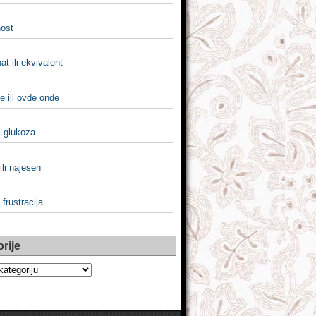
ost
at ili ekvivalent
e ili ovde onde
li glukoza
ili najesen
 frustracija
rije
e