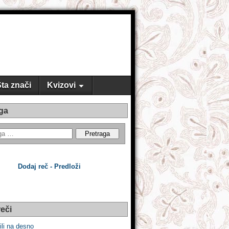
ta znači
Kvizovi
ga
Dodaj reč - Predloži
eči
ili na desno