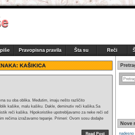
še
piše
Pravopisna pravila
Šta su
Reči
Š
ZNAKA:
KAŠIKICA
Pretra
vna su oba oblika. Međutim, imaju nešto različito
blik kašike, malu kašiku. Dakle, deminutiv reči kašika.Sa
ristik reči kašika. Hipokoristike upotrebljavamo za neke reči od
vim rečima izražavamo tepanje. Primeri: Ovom sosu dodajte
Nove r
nadesno 
Read Post