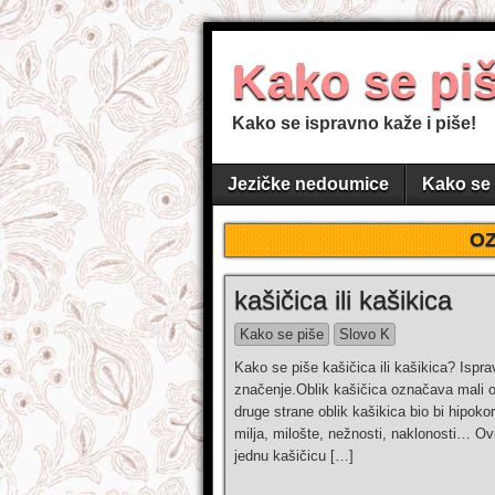
Kako se pi
Kako se ispravno kaže i piše!
Jezičke nedoumice
Kako se 
O
kašičica ili kašikica
Kako se piše
Slovo K
Kako se piše kašičica ili kašikica? Ispra
značenje.Oblik kašičica označava mali o
druge strane oblik kašikica bio bi hipoko
milja, milošte, nežnosti, naklonosti… O
jednu kašičicu […]