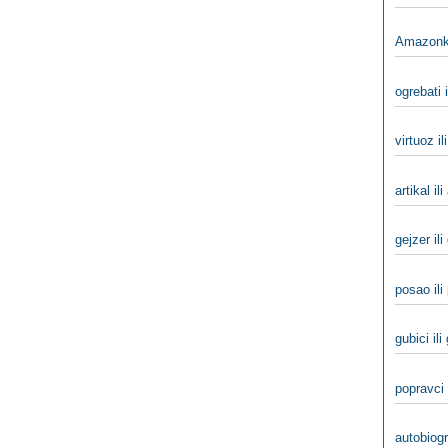
Amazonka
ogrebati i
virtuoz il
artikal ili
gejzer ili
posao ili
gubici ili
popravci 
autobiogra