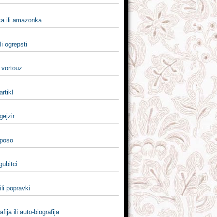
 ili amazonka
li ogrepsti
i vortouz
 artikl
 gejzir
 poso
 gubitci
ili popravki
fija ili auto-biografija