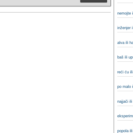
nemojte i
inženjer i
alva ili h
baš ili u
reći ću il
po malo i
najjači il
eksperim
popola il