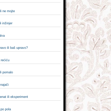
li ne mojte
li inžinjer
alva
pravo ili baš upravo?
i rećiću
li pomalo
i najači
enat ili eksperiment
i po pola