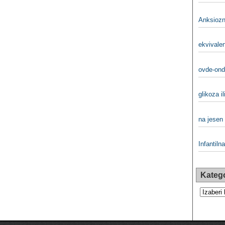
Anksiozn
ekvivalen
ovde-ond
glikoza i
na jesen 
Infantilna
Katego
Kategorij