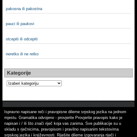
pakosna ili pakostna
pauci ili paukovi
otcepiti ili odcepiti
neretko ili ne retko
Kategorije
Kategorije
Ispravno napisane reči i pravopisne dileme srpskog jezika na jednom
mjestu. Gramatika odvojeno - provjerite Provjerite pravopis kako je
napisan i / ili što znači riječ koja vas zanima. Sve publikacije su u
skladu s rječnicima, pravopisom i pravilno napisanim tekstovima
srpskog jezika i književnosti. Riješite dileme izgovaranja riječi i