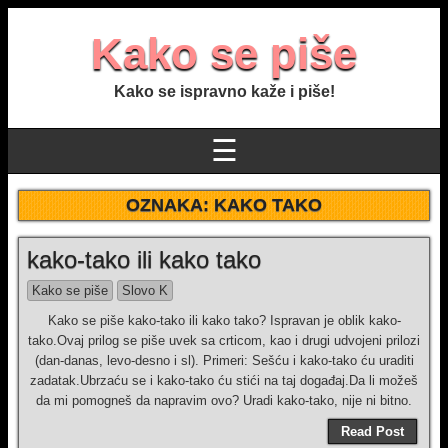
Kako se piše
Kako se ispravno kaže i piše!
☰
OZNAKA:
KAKO TAKO
kako-tako ili kako tako
Kako se piše
Slovo K
Kako se piše kako-tako ili kako tako? Ispravan je oblik kako-
tako.Ovaj prilog se piše uvek sa crticom, kao i drugi udvojeni prilozi
(dan-danas, levo-desno i sl). Primeri: Sešću i kako-tako ću uraditi
zadatak.Ubrzaću se i kako-tako ću stići na taj događaj.Da li možeš
da mi pomogneš da napravim ovo? Uradi kako-tako, nije ni bitno.
Read Post