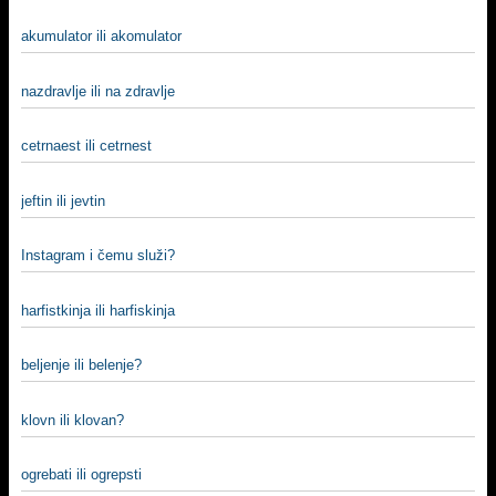
akumulator ili akomulator
nazdravlje ili na zdravlje
cetrnaest ili cetrnest
jeftin ili jevtin
Instagram i čemu služi?
harfistkinja ili harfiskinja
beljenje ili belenje?
klovn ili klovan?
ogrebati ili ogrepsti