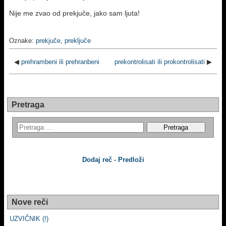
Nije me zvao od prekjuče, jako sam ljuta!
Oznake:
prekjuče
,
preključe
◀
prehrambeni ili prehranbeni
prekontrolisati ili prokontrolisati
▶
Pretraga
Dodaj reč - Predloži
Nove reči
UZVIČNIK (!)