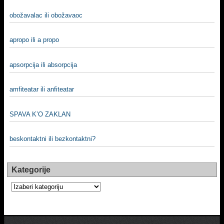
obožavalac ili obožavaoc
apropo ili a propo
apsorpcija ili absorpcija
amfiteatar ili anfiteatar
SPAVA K’O ZAKLAN
beskontaktni ili bezkontaktni?
Kategorije
Kategorije