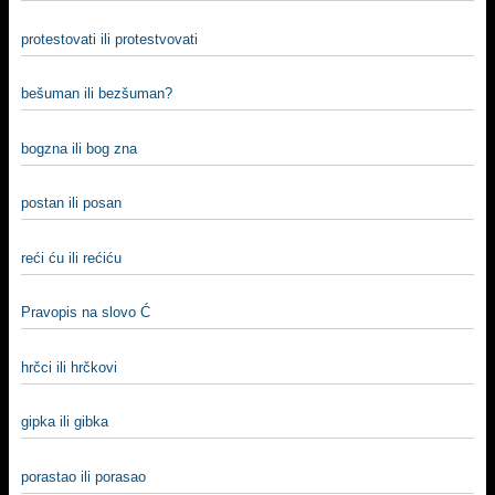
protestovati ili protestvovati
bešuman ili bezšuman?
bogzna ili bog zna
postan ili posan
reći ću ili rećiću
Pravopis na slovo Ć
hrčci ili hrčkovi
gipka ili gibka
porastao ili porasao