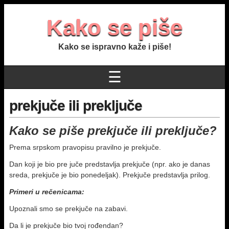
Kako se piše
Kako se ispravno kaže i piše!
☰
prekjuče ili preključe
Kako se piše prekjuče ili preključe?
Prema srpskom pravopisu pravilno je prekjuče.
Dan koji je bio pre juče predstavlja prekjuče (npr. ako je danas
sreda, prekjuče je bio ponedeljak). Prekjuče predstavlja prilog.
Primeri u rečenicama:
Upoznali smo se prekjuče na zabavi.
Da li je prekjuče bio tvoj rođendan?