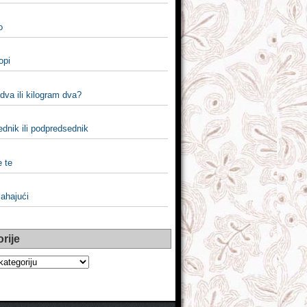
o
popi
dva ili kilogram dva?
dnik ili podpredsednik
e te
 jahajući
rije
e