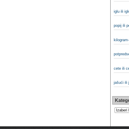
iglu ili igl
popij ili 
kilogram-
potpredse
cete ili c
jašući ili
Katego
Kategorij