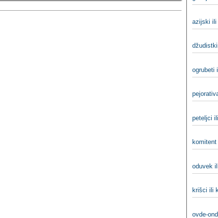
azijski il
džudistki
ogrubeti i
pejorativ
peteljci il
komitent 
oduvek il
krišci ili 
ovde-ond