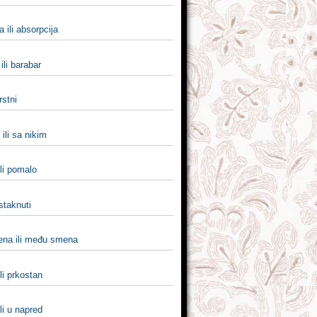
a ili absorpcija
ili barabar
rstni
 ili sa nikim
li pomalo
 istaknuti
na ili među smena
li prkostan
li u napred