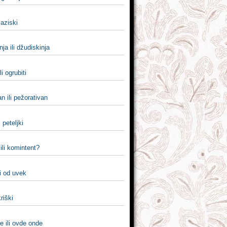
i aziski
nja ili džudiskinja
li ogrubiti
an ili pežorativan
i peteljki
ili komintent?
i od uvek
kriški
e ili ovde onde