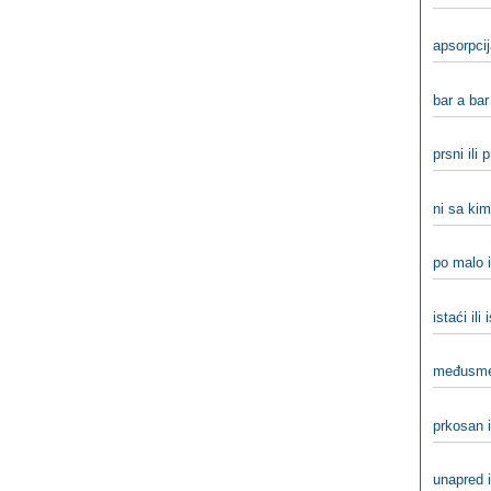
apsorpcij
bar a bar 
prsni ili p
ni sa kim
po malo i
istaći ili
međusme
prkosan i
unapred i