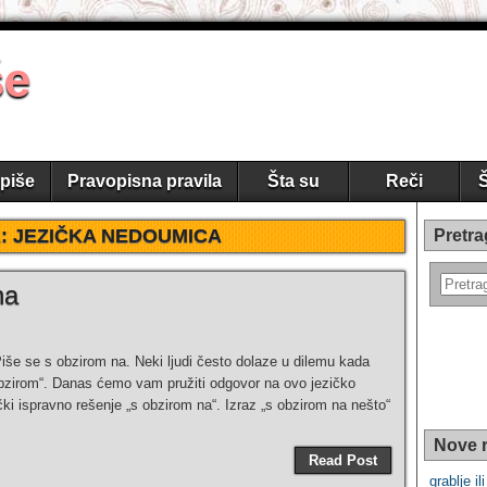
še
piše
Pravopisna pravila
Šta su
Reči
Š
:
JEZIČKA NEDOUMICA
Pretra
na
iše se s obzirom na. Neki ljudi često dolaze u dilemu kada
 „obzirom“. Danas ćemo vam pružiti odgovor na ovo jezičko
ički ispravno rešenje „s obzirom na“. Izraz „s obzirom na nešto“
Nove r
Read Post
grablje il