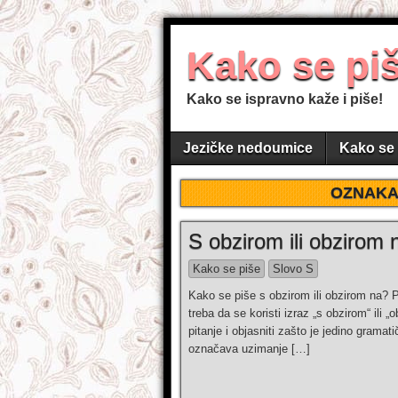
Kako se pi
Kako se ispravno kaže i piše!
Jezičke nedoumice
Kako se 
OZNAKA
S obzirom ili obzirom 
Kako se piše
Slovo S
Kako se piše s obzirom ili obzirom na? P
treba da se koristi izraz „s obzirom“ ili
pitanje i objasniti zašto je jedino gramat
označava uzimanje […]