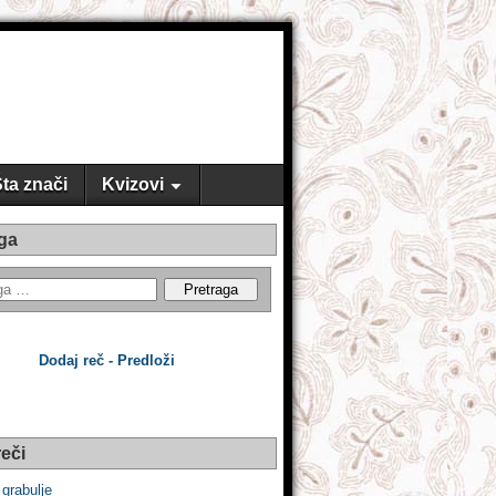
ta znači
Kvizovi
ga
Dodaj reč - Predloži
eči
i grabulje